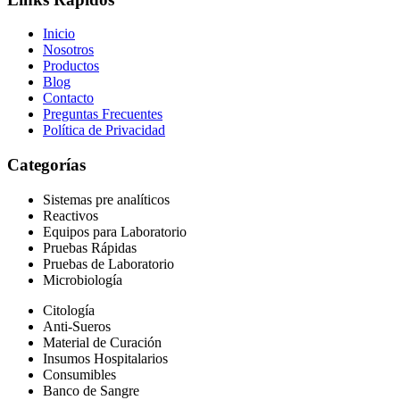
Inicio
Nosotros
Productos
Blog
Contacto
Preguntas Frecuentes
Política de Privacidad
Categorías
Sistemas pre analíticos
Reactivos
Equipos para Laboratorio
Pruebas Rápidas
Pruebas de Laboratorio
Microbiología
Citología
Anti-Sueros
Material de Curación
Insumos Hospitalarios
Consumibles
Banco de Sangre