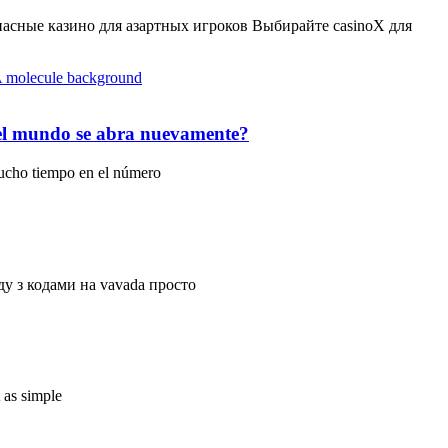
асные казино для азартных игроков Выбирайте casinoX для
 el mundo se abra nuevamente?
mucho tiempo en el número
у з кодами на vavada просто
t as simple