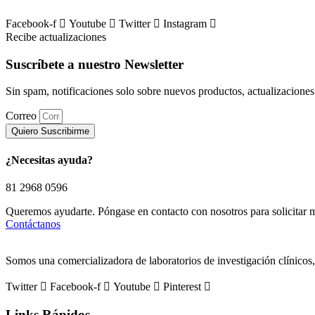
Facebook-f
Youtube
Twitter
Instagram
Recibe actualizaciones
Suscríbete a nuestro Newsletter
Sin spam, notificaciones solo sobre nuevos productos, actualizaciones
Correo
Quiero Suscribirme
¿Necesitas ayuda?
81 2968 0596
Queremos ayudarte. Póngase en contacto con nosotros para solicitar 
Contáctanos
Somos una comercializadora de laboratorios de investigación clínicos, 
Twitter
Facebook-f
Youtube
Pinterest
Links Rápidos