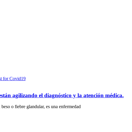
tán agilizando el diagnóstico y la atención médica.
beso o fiebre glandular, es una enfermedad