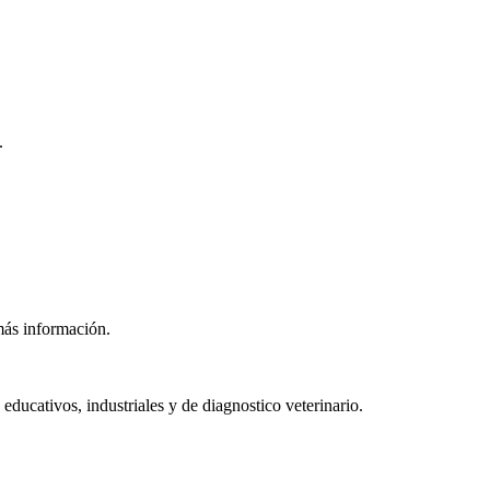
.
más información.
educativos, industriales y de diagnostico veterinario.