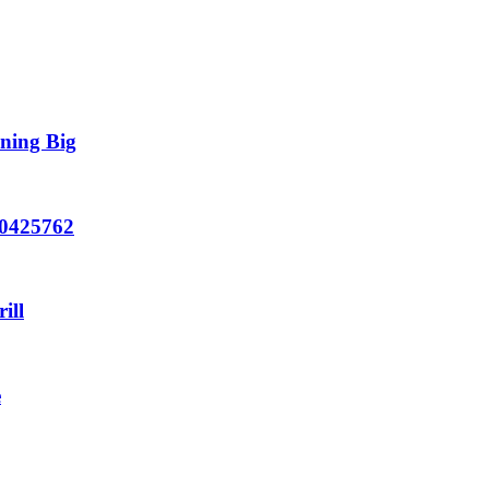
nning Big
550425762
ill
e