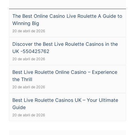
The Best Online Casino Live Roulette A Guide to
Winning Big
20 de abril de 2026
Discover the Best Live Roulette Casinos in the
UK -550425762
20 de abril de 2026
Best Live Roulette Online Casino – Experience
the Thrill
20 de abril de 2026
Best Live Roulette Casinos UK – Your Ultimate
Guide
20 de abril de 2026