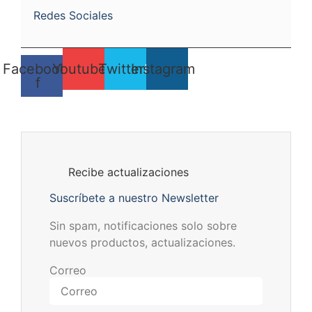
Redes Sociales
Facebook-
Youtube
Twitter
Instagram
f
Recibe actualizaciones
Suscríbete a nuestro Newsletter
Sin spam, notificaciones solo sobre
nuevos productos, actualizaciones.
Correo