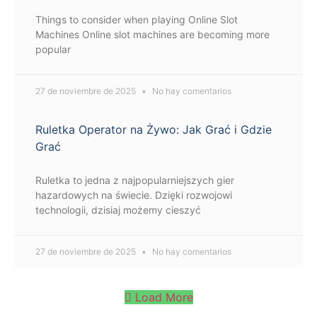
Things to consider when playing Online Slot
Machines Online slot machines are becoming more
popular
27 de noviembre de 2025
No hay comentarios
Ruletka Operator na Żywo: Jak Grać i Gdzie
Grać
Ruletka to jedna z najpopularniejszych gier
hazardowych na świecie. Dzięki rozwojowi
technologii, dzisiaj możemy cieszyć
27 de noviembre de 2025
No hay comentarios
Load More