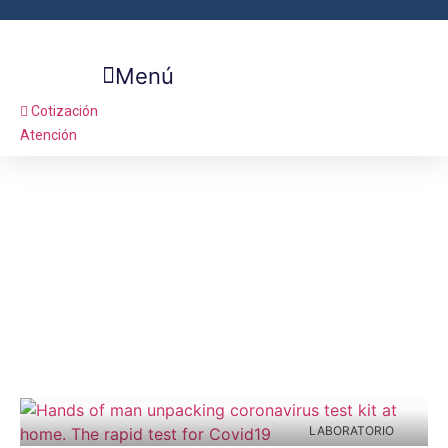
Menú
Cotización
Atención
Blog
LABORATORIO