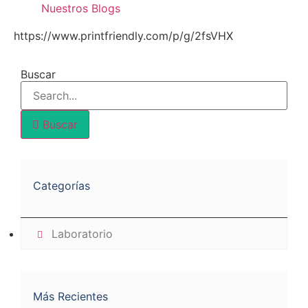
Nuestros Blogs
https://www.printfriendly.com/p/g/2fsVHX
Buscar
Buscar
Categorías
Laboratorio
Más Recientes