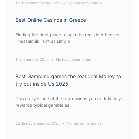
15 de septiembre de 2023
No hay comentarios
Best Online Casinos in Greece
Finding the right place to spin the reels in Athens or
Thessaloniki isn’t as simple
1 de enero de 2024
No hay comentarios
Best Gambling games the real deal Money to
try out inside Us 2025
This really is one of the few casinos you to definitely
rewards typical gamble as
22 de noviembre de 2025
No hay comentarios