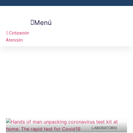
Menú
Cotización
Atención
Blog
LABORATORIO