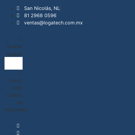
San Nicolás, NL
81 2968 0596
ventas@logatech.com.mx
Buscar
Buscar
Cerrar
este
cuadro
de
búsqueda.