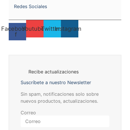
Redes Sociales
Facebook-
Youtube
Twitter
Instagram
f
Recibe actualizaciones
Suscríbete a nuestro Newsletter
Sin spam, notificaciones solo sobre
nuevos productos, actualizaciones.
Correo