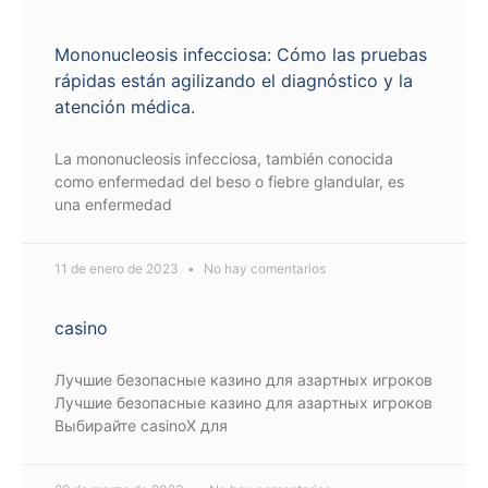
Mononucleosis infecciosa: Cómo las pruebas
rápidas están agilizando el diagnóstico y la
atención médica.
La mononucleosis infecciosa, también conocida
como enfermedad del beso o fiebre glandular, es
una enfermedad
11 de enero de 2023
No hay comentarios
casino
Лучшие безопасные казино для азартных игроков
Лучшие безопасные казино для азартных игроков
Выбирайте casinoX для