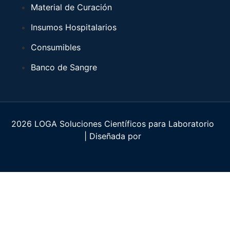
Material de Curación
Insumos Hospitalarios
Consumibles
Banco de Sangre
2026 LOGA Soluciones Científicos para Laboratorio
| Diseñada por