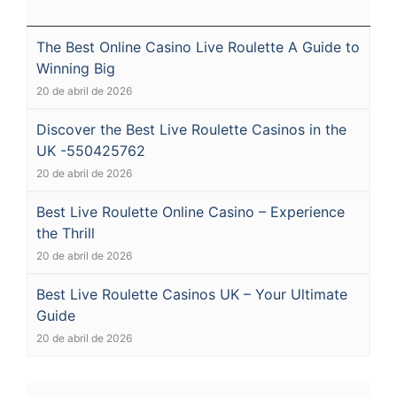
The Best Online Casino Live Roulette A Guide to
Winning Big
20 de abril de 2026
Discover the Best Live Roulette Casinos in the
UK -550425762
20 de abril de 2026
Best Live Roulette Online Casino – Experience
the Thrill
20 de abril de 2026
Best Live Roulette Casinos UK – Your Ultimate
Guide
20 de abril de 2026