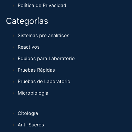
Política de Privacidad
Categorías
Sistemas pre analíticos
Reactivos
Equipos para Laboratorio
Pruebas Rápidas
Pruebas de Laboratorio
Microbiología
Citología
Anti-Sueros