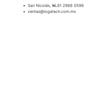
San Nicolás, NL
81 2968 0596
ventas@logatech.com.mx