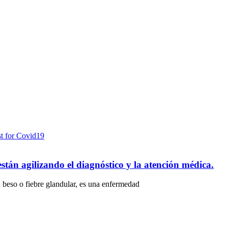
tán agilizando el diagnóstico y la atención médica.
beso o fiebre glandular, es una enfermedad