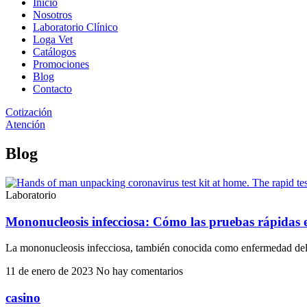
Inicio
Nosotros
Laboratorio Clínico
Loga Vet
Catálogos
Promociones
Blog
Contacto
Cotización
Atención
Blog
Laboratorio
Mononucleosis infecciosa: Cómo las pruebas rápidas es
La mononucleosis infecciosa, también conocida como enfermedad del 
11 de enero de 2023
No hay comentarios
casino