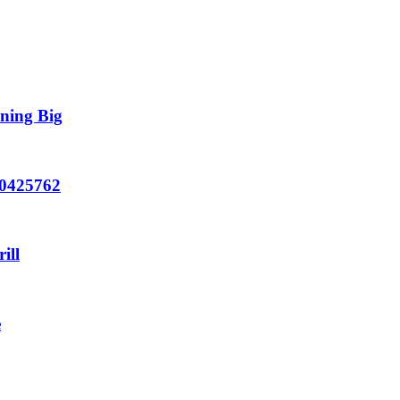
nning Big
550425762
ill
e