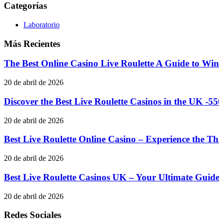
Categorías
Laboratorio
Más Recientes
The Best Online Casino Live Roulette A Guide to Wi
20 de abril de 2026
Discover the Best Live Roulette Casinos in the UK -
20 de abril de 2026
Best Live Roulette Online Casino – Experience the Thr
20 de abril de 2026
Best Live Roulette Casinos UK – Your Ultimate Guid
20 de abril de 2026
Redes Sociales