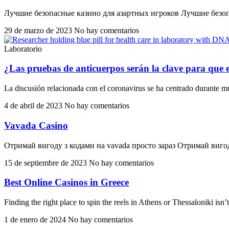
Лучшие безопасные казино для азартных игроков Лучшие безоп
29 de marzo de 2023
No hay comentarios
Laboratorio
¿Las pruebas de anticuerpos serán la clave para que
La discusión relacionada con el coronavirus se ha centrado durante 
4 de abril de 2023
No hay comentarios
Vavada Casino
Отримай вигоду з кодами на vavada просто зараз Отримай вигод
15 de septiembre de 2023
No hay comentarios
Best Online Casinos in Greece
Finding the right place to spin the reels in Athens or Thessaloniki isn’
1 de enero de 2024
No hay comentarios