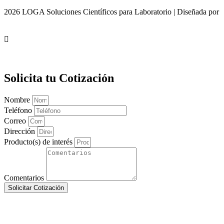
2026 LOGA Soluciones Científicos para Laboratorio | Diseñada por
Solicita tu Cotización
Nombre
Teléfono
Correo
Dirección
Producto(s) de interés
Comentarios
Solicitar Cotización