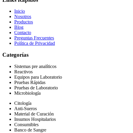
Inicio
Nosotros
Productos
Blog
Contacto
Preguntas Frecuentes
Política de Privacidad
Categorías
Sistemas pre analíticos
Reactivos
Equipos para Laboratorio
Pruebas Rápidas
Pruebas de Laboratorio
Microbiología
Citología
Anti-Sueros
Material de Curación
Insumos Hospitalarios
Consumibles
Banco de Sangre