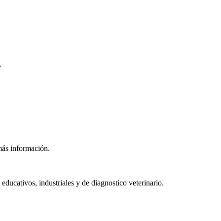
.
más información.
educativos, industriales y de diagnostico veterinario.