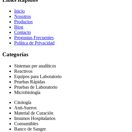
Inicio
Nosotros
Productos
Blog
Contacto
Preguntas Frecuentes
Política de Privacidad
Categorías
Sistemas pre analíticos
Reactivos
Equipos para Laboratorio
Pruebas Rápidas
Pruebas de Laboratorio
Microbiología
Citología
Anti-Sueros
Material de Curación
Insumos Hospitalarios
Consumibles
Banco de Sangre