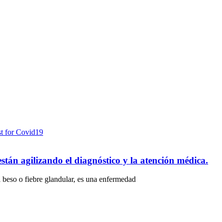
tán agilizando el diagnóstico y la atención médica.
beso o fiebre glandular, es una enfermedad