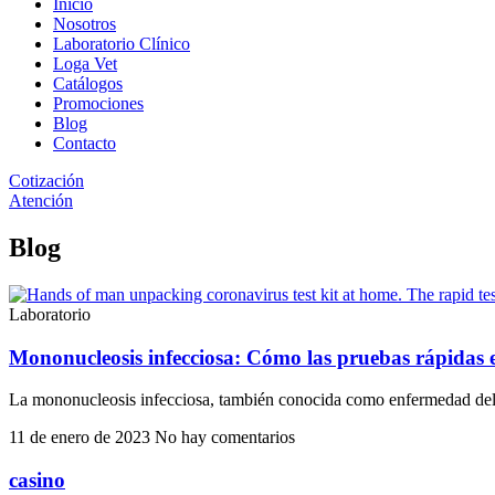
Inicio
Nosotros
Laboratorio Clínico
Loga Vet
Catálogos
Promociones
Blog
Contacto
Cotización
Atención
Blog
Laboratorio
Mononucleosis infecciosa: Cómo las pruebas rápidas es
La mononucleosis infecciosa, también conocida como enfermedad del 
11 de enero de 2023
No hay comentarios
casino