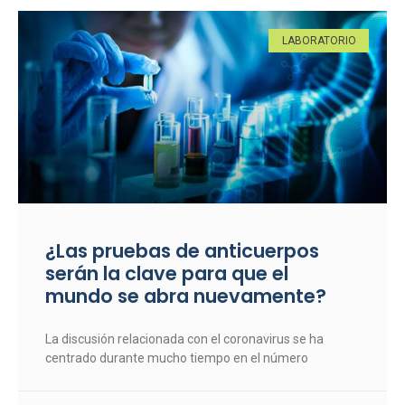
LABORATORIO
¿Las pruebas de anticuerpos
serán la clave para que el
mundo se abra nuevamente?
La discusión relacionada con el coronavirus se ha
centrado durante mucho tiempo en el número