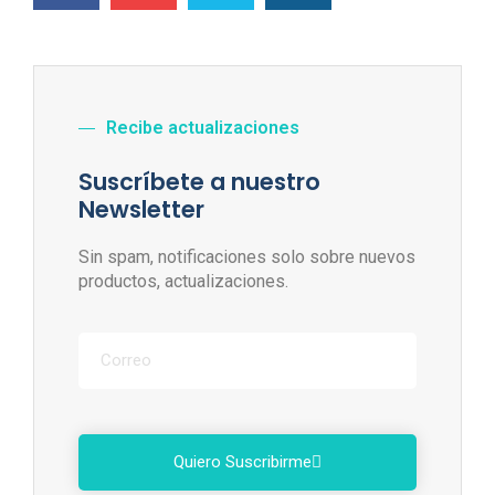
Recibe actualizaciones
Suscríbete a nuestro
Newsletter
Sin spam, notificaciones solo sobre nuevos
productos, actualizaciones.
Quiero Suscribirme