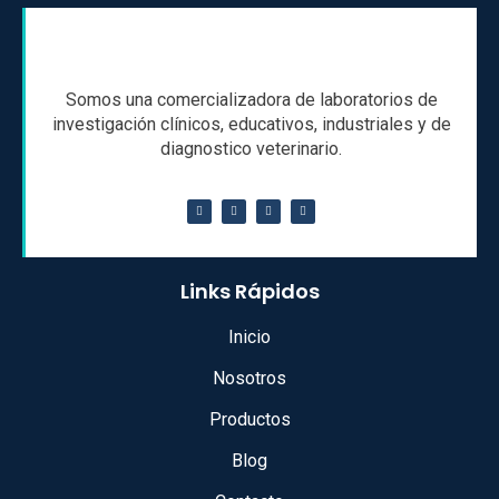
Somos una comercializadora de laboratorios de
investigación clínicos, educativos, industriales y de
diagnostico veterinario.
Links Rápidos
Inicio
Nosotros
Productos
Blog