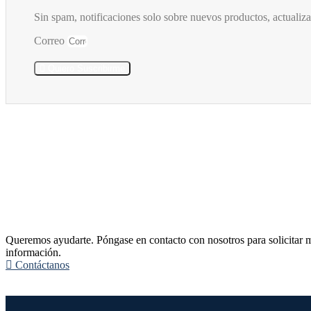
Sin spam, notificaciones solo sobre nuevos productos, actualiza
Correo
Quiero Suscribirme
¿Necesitas ayuda?
81 2968 0596
Queremos ayudarte. Póngase en contacto con nosotros para solicitar 
información.
Contáctanos