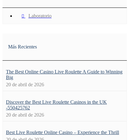
Laboratorio
Más Recientes
The Best Online Casino Live Roulette A Guide to Winning
Big
20 de abril de 2026
Discover the Best Live Roulette Casinos in the UK
-550425762
20 de abril de 2026
Best Live Roulette Online Casino – Experience the Thrill
20 de abril de 2026