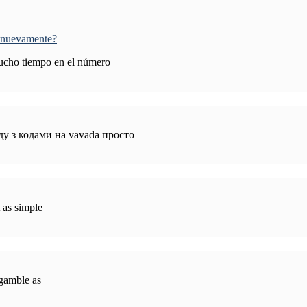
a nuevamente?
mucho tiempo en el número
у з кодами на vavada просто
t as simple
 gamble as