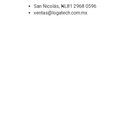
San Nicolás, NL
81 2968 0596
ventas@logatech.com.mx