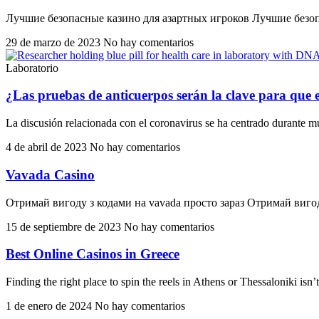
Лучшие безопасные казино для азартных игроков Лучшие безоп
29 de marzo de 2023
No hay comentarios
Laboratorio
¿Las pruebas de anticuerpos serán la clave para que
La discusión relacionada con el coronavirus se ha centrado durante 
4 de abril de 2023
No hay comentarios
Vavada Casino
Отримай вигоду з кодами на vavada просто зараз Отримай вигод
15 de septiembre de 2023
No hay comentarios
Best Online Casinos in Greece
Finding the right place to spin the reels in Athens or Thessaloniki isn’
1 de enero de 2024
No hay comentarios