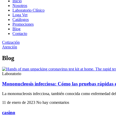
Inicio
Nosotros
Laboratorio Clínico
Loga Vet
Catálogos
Promociones
Blog
Contacto
Cotización
Atención
Blog
Laboratorio
Mononucleosis infecciosa: Cómo las pruebas rápidas es
La mononucleosis infecciosa, también conocida como enfermedad del 
11 de enero de 2023
No hay comentarios
casino