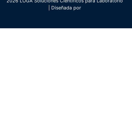
2026 LOGA Soluciones Científicos para Laboratorio
| Diseñada por