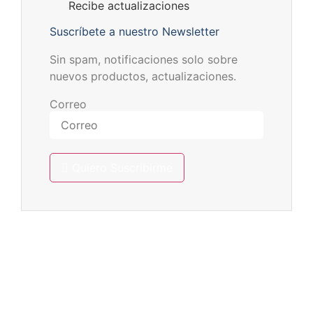
Recibe actualizaciones
Suscríbete a nuestro Newsletter
Sin spam, notificaciones solo sobre
nuevos productos, actualizaciones.
Correo
Quiero Suscribirme
¿Necesitas ayuda?