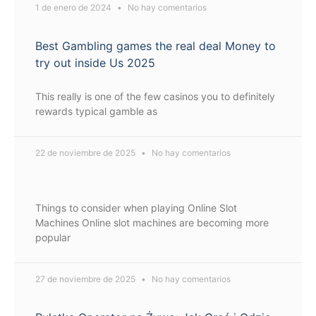
1 de enero de 2024
No hay comentarios
Best Gambling games the real deal Money to
try out inside Us 2025
This really is one of the few casinos you to definitely
rewards typical gamble as
22 de noviembre de 2025
No hay comentarios
Things to consider when playing Online Slot
Machines Online slot machines are becoming more
popular
27 de noviembre de 2025
No hay comentarios