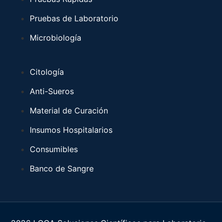
Pruebas de Laboratorio
Microbiología
Citología
Anti-Sueros
Material de Curación
Insumos Hospitalarios
Consumibles
Banco de Sangre