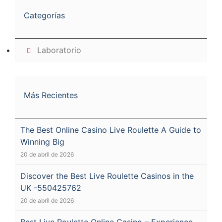
Categorías
Laboratorio
Más Recientes
The Best Online Casino Live Roulette A Guide to
Winning Big
20 de abril de 2026
Discover the Best Live Roulette Casinos in the
UK -550425762
20 de abril de 2026