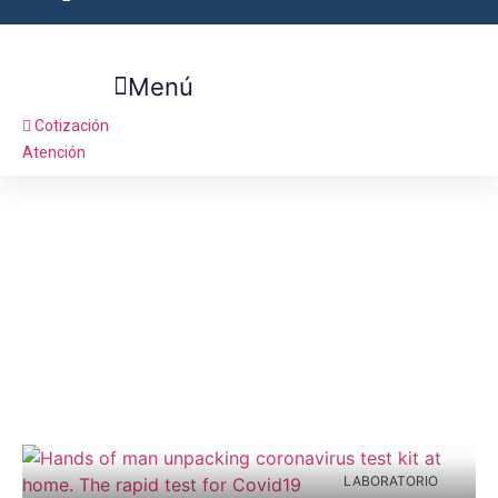
Menú
Cotización
Atención
Blog
LABORATORIO