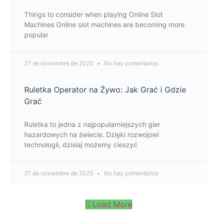
Things to consider when playing Online Slot
Machines Online slot machines are becoming more
popular
27 de noviembre de 2025
No hay comentarios
Ruletka Operator na Żywo: Jak Grać i Gdzie
Grać
Ruletka to jedna z najpopularniejszych gier
hazardowych na świecie. Dzięki rozwojowi
technologii, dzisiaj możemy cieszyć
27 de noviembre de 2025
No hay comentarios
Load More