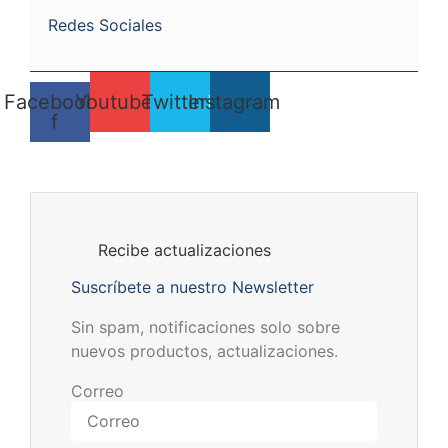
Redes Sociales
Facebook-
Youtube
Twitter
Instagram
f
Recibe actualizaciones
Suscríbete a nuestro Newsletter
Sin spam, notificaciones solo sobre
nuevos productos, actualizaciones.
Correo