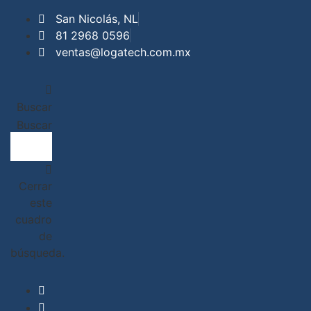
San Nicolás, NL
81 2968 0596
ventas@logatech.com.mx
Buscar
Buscar
Cerrar
este
cuadro
de
búsqueda.