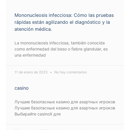
Mononucleosis infecciosa: Cómo las pruebas
rápidas están agilizando el diagnóstico y la
atención médica.
La mononucleosis infecciosa, también conocida
como enfermedad del beso o fiebre glandular, es
una enfermedad
11 de enero de 2023
No hay comentarios
casino
Лучшие безопасные казино для азартных игроков
Лучшие безопасные казино для азартных игроков
Выбирайте casinoX для