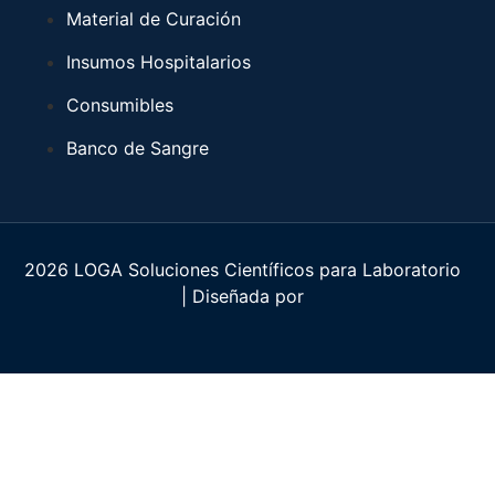
Material de Curación
Insumos Hospitalarios
Consumibles
Banco de Sangre
2026 LOGA Soluciones Científicos para Laboratorio
| Diseñada por