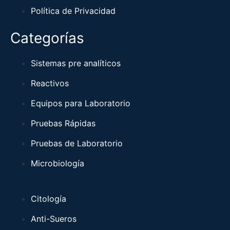
Política de Privacidad
Categorías
Sistemas pre analíticos
Reactivos
Equipos para Laboratorio
Pruebas Rápidas
Pruebas de Laboratorio
Microbiología
Citología
Anti-Sueros