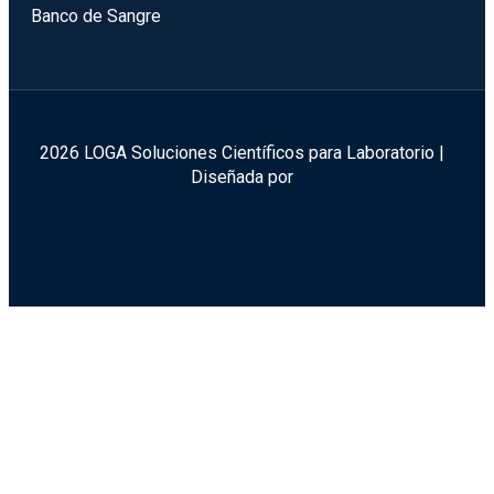
Banco de Sangre
2026 LOGA Soluciones Científicos para Laboratorio |
Diseñada por