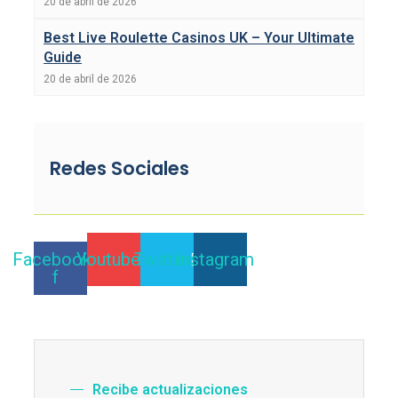
20 de abril de 2026
Best Live Roulette Casinos UK – Your Ultimate
Guide
20 de abril de 2026
Redes Sociales
Facebook-
Youtube
Twitter
Instagram
f
Recibe actualizaciones