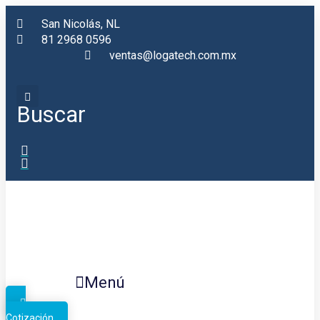
San Nicolás, NL
81 2968 0596
ventas@logatech.com.mx
Buscar
Menú
Cotización