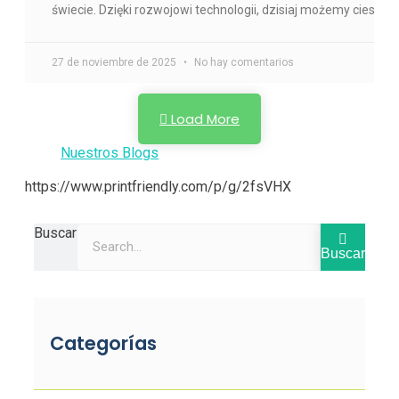
świecie. Dzięki rozwojowi technologii, dzisiaj możemy cieszyć
27 de noviembre de 2025
No hay comentarios
Load More
Nuestros Blogs
https://www.printfriendly.com/p/g/2fsVHX
Buscar
Buscar
Categorías