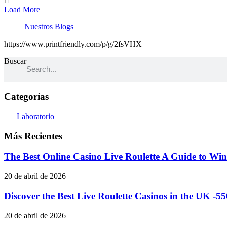
Load More
Nuestros Blogs
https://www.printfriendly.com/p/g/2fsVHX
Buscar
Categorías
Laboratorio
Más Recientes
The Best Online Casino Live Roulette A Guide to Wi
20 de abril de 2026
Discover the Best Live Roulette Casinos in the UK -
20 de abril de 2026