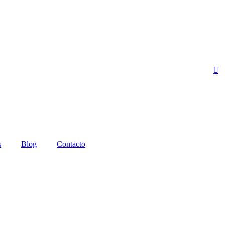
s
Blog
Contacto