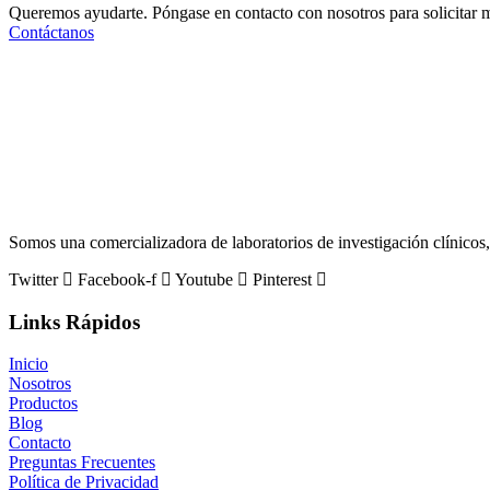
Queremos ayudarte. Póngase en contacto con nosotros para solicitar 
Contáctanos
Somos una comercializadora de laboratorios de investigación clínicos, 
Twitter
Facebook-f
Youtube
Pinterest
Links Rápidos
Inicio
Nosotros
Productos
Blog
Contacto
Preguntas Frecuentes
Política de Privacidad