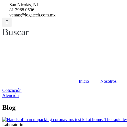
San Nicolás, NL
81 2968 0596
ventas@logatech.com.mx
Buscar
Inicio
Nosotros
Cotización
Atención
Blog
Laboratorio