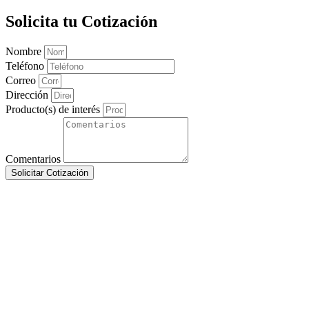
Solicita tu Cotización
Nombre
Teléfono
Correo
Dirección
Producto(s) de interés
Comentarios
Solicitar Cotización