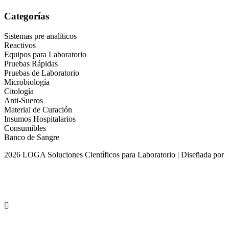
Categorías
Sistemas pre analíticos
Reactivos
Equipos para Laboratorio
Pruebas Rápidas
Pruebas de Laboratorio
Microbiología
Citología
Anti-Sueros
Material de Curación
Insumos Hospitalarios
Consumibles
Banco de Sangre
2026 LOGA Soluciones Científicos para Laboratorio | Diseñada por