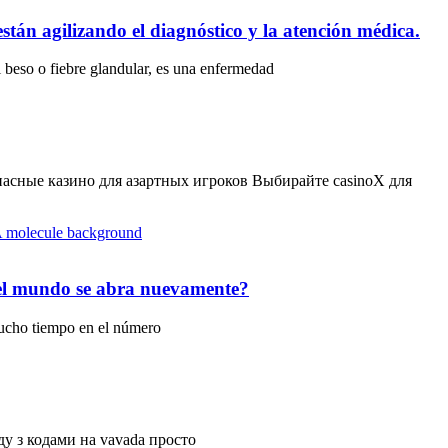
tán agilizando el diagnóstico y la atención médica.
beso o fiebre glandular, es una enfermedad
асные казино для азартных игроков Выбирайте casinoX для
 el mundo se abra nuevamente?
mucho tiempo en el número
у з кодами на vavada просто