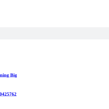
nning Big
550425762