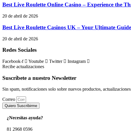
Best Live Roulette Online Casino – Experience the Thr
20 de abril de 2026
Best Live Roulette Casinos UK – Your Ultimate Guid
20 de abril de 2026
Redes Sociales
Facebook-f
Youtube
Twitter
Instagram
Recibe actualizaciones
Suscríbete a nuestro Newsletter
Sin spam, notificaciones solo sobre nuevos productos, actualizaciones
Correo
Quiero Suscribirme
¿Necesitas ayuda?
81 2968 0596