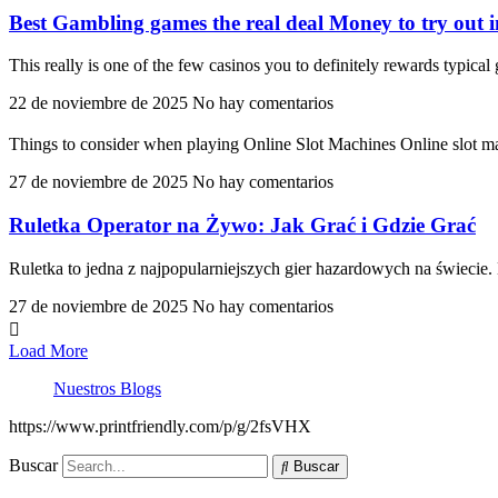
Best Gambling games the real deal Money to try out i
This really is one of the few casinos you to definitely rewards typical
22 de noviembre de 2025
No hay comentarios
Things to consider when playing Online Slot Machines Online slot 
27 de noviembre de 2025
No hay comentarios
Ruletka Operator na Żywo: Jak Grać i Gdzie Grać
Ruletka to jedna z najpopularniejszych gier hazardowych na świecie.
27 de noviembre de 2025
No hay comentarios
Load More
Nuestros Blogs
https://www.printfriendly.com/p/g/2fsVHX
Buscar
Buscar