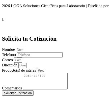
2026 LOGA Soluciones Científicos para Laboratorio | Diseñada por
Solicita tu Cotización
Nombre
Teléfono
Correo
Dirección
Producto(s) de interés
Comentarios
Solicitar Cotización