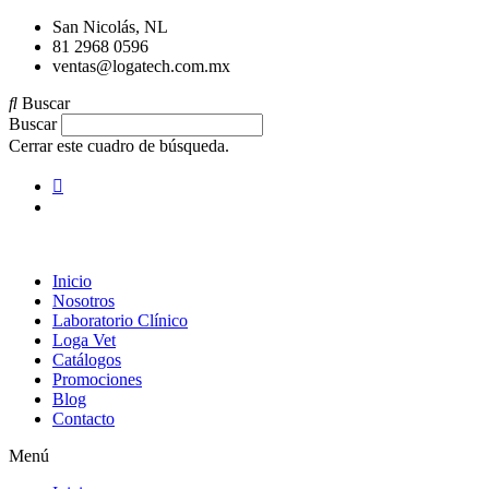
San Nicolás, NL
81 2968 0596
ventas@logatech.com.mx
Buscar
Buscar
Cerrar este cuadro de búsqueda.
Inicio
Nosotros
Laboratorio Clínico
Loga Vet
Catálogos
Promociones
Blog
Contacto
Menú