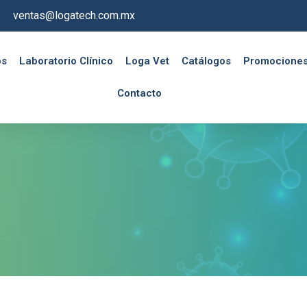
ventas@logatech.com.mx
os
Laboratorio Clínico
Loga Vet
Catálogos
Promocione
Contacto