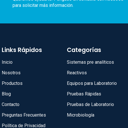
para solicitar más información.
Links Rápidos
Categorías
Inicio
Sistemas pre analíticos
Nosotros
Reactivos
Productos
Equipos para Laboratorio
Blog
Pruebas Rápidas
Contacto
Pruebas de Laboratorio
Preguntas Frecuentes
Microbiología
Política de Privacidad