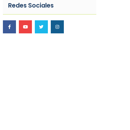
Redes Sociales