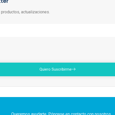
tter
 productos, actualizaciones.
Quiero Suscribirme
Queremos ayudarte. Póngase en contacto con nosotros