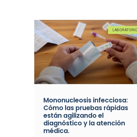
LABORATORI
Mononucleosis infecciosa:
Cómo las pruebas rápidas
están agilizando el
diagnóstico y la atención
médica.