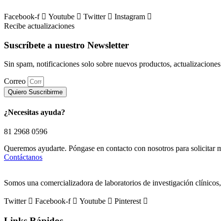
Facebook-f
Youtube
Twitter
Instagram
Recibe actualizaciones
Suscríbete a nuestro Newsletter
Sin spam, notificaciones solo sobre nuevos productos, actualizaciones
Correo
Quiero Suscribirme
¿Necesitas ayuda?
81 2968 0596
Queremos ayudarte. Póngase en contacto con nosotros para solicitar 
Contáctanos
Somos una comercializadora de laboratorios de investigación clínicos, 
Twitter
Facebook-f
Youtube
Pinterest
Links Rápidos