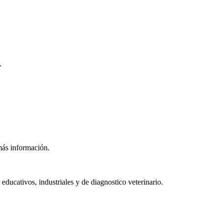
.
más información.
educativos, industriales y de diagnostico veterinario.