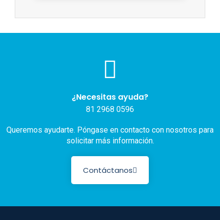
¿Necesitas ayuda?
81 2968 0596
Queremos ayudarte. Póngase en contacto con nosotros para
solicitar más información.
Contáctanos