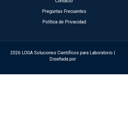
Contacto
Preguntas Frecuentes
Política de Privacidad
2026 LOGA Soluciones Científicos para Laboratorio |
Diseñada por