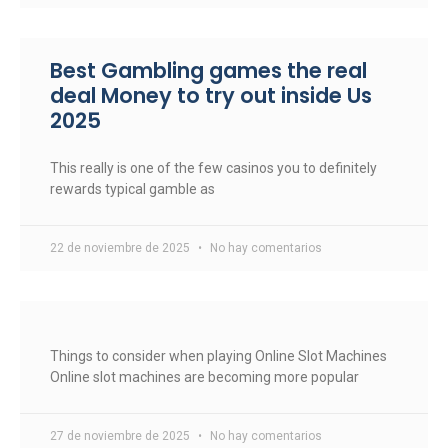
Best Gambling games the real
deal Money to try out inside Us
2025
This really is one of the few casinos you to definitely
rewards typical gamble as
22 de noviembre de 2025
No hay comentarios
Things to consider when playing Online Slot Machines
Online slot machines are becoming more popular
27 de noviembre de 2025
No hay comentarios