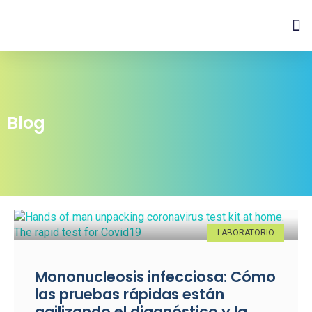
Laboratorio Clínico
Blog
LABORATORIO
Mononucleosis infecciosa: Cómo
las pruebas rápidas están
agilizando el diagnóstico y la