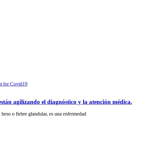
tán agilizando el diagnóstico y la atención médica.
beso o fiebre glandular, es una enfermedad