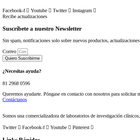
Facebook-f
Youtube
Twitter
Instagram
Recibe actualizaciones
Suscríbete a nuestro Newsletter
Sin spam, notificaciones solo sobre nuevos productos, actualizaciones
Correo
Quiero Suscribirme
¿Necesitas ayuda?
81 2968 0596
Queremos ayudarte. Póngase en contacto con nosotros para solicitar 
Contáctanos
Somos una comercializadora de laboratorios de investigación clínicos, 
Twitter
Facebook-f
Youtube
Pinterest
Links Rápidos