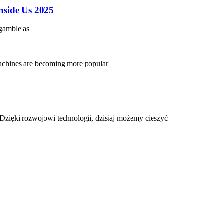
nside Us 2025
 gamble as
machines are becoming more popular
 Dzięki rozwojowi technologii, dzisiaj możemy cieszyć