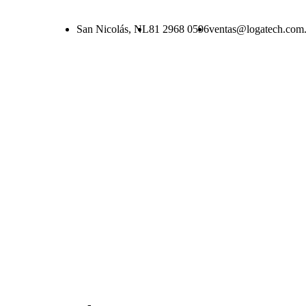
San Nicolás, NL
81 2968 0596
ventas@logatech.com