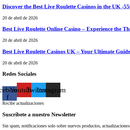
Discover the Best Live Roulette Casinos in the UK -
20 de abril de 2026
Best Live Roulette Online Casino – Experience the Thr
20 de abril de 2026
Best Live Roulette Casinos UK – Your Ultimate Guid
20 de abril de 2026
Redes Sociales
cebook-
Youtube
Twitter
Instagram
f
Recibe actualizaciones
Suscríbete a nuestro Newsletter
Sin spam, notificaciones solo sobre nuevos productos, actualizaciones