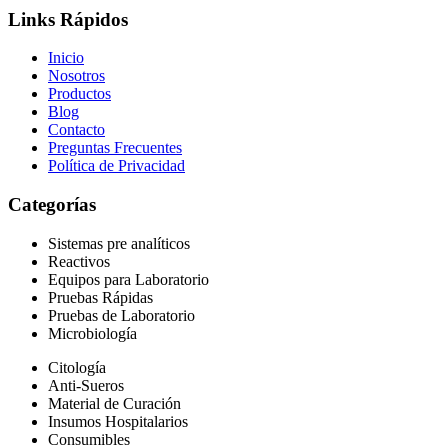
Links Rápidos
Inicio
Nosotros
Productos
Blog
Contacto
Preguntas Frecuentes
Política de Privacidad
Categorías
Sistemas pre analíticos
Reactivos
Equipos para Laboratorio
Pruebas Rápidas
Pruebas de Laboratorio
Microbiología
Citología
Anti-Sueros
Material de Curación
Insumos Hospitalarios
Consumibles