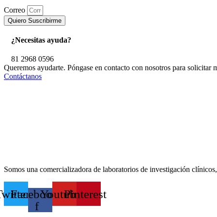
Correo
Quiero Suscribirme
¿Necesitas ayuda?
81 2968 0596
Queremos ayudarte. Póngase en contacto con nosotros para solicitar 
Contáctanos
Somos una comercializadora de laboratorios de investigación clínicos, 
Twitter
Facebook-
Youtube
Pinterest
f