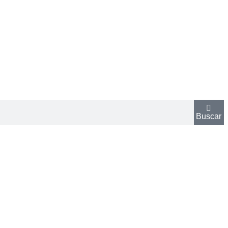
Buscar