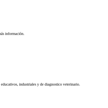
más información.
educativos, industriales y de diagnostico veterinario.