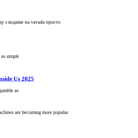
у з кодами на vavada просто
t as simple
nside Us 2025
 gamble as
machines are becoming more popular