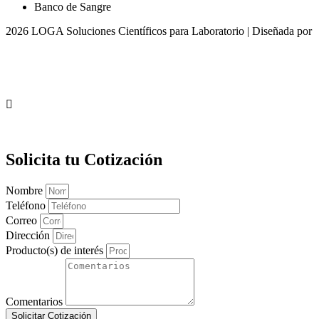
Banco de Sangre
2026 LOGA Soluciones Científicos para Laboratorio | Diseñada por
Solicita tu Cotización
Nombre
Teléfono
Correo
Dirección
Producto(s) de interés
Comentarios
Solicitar Cotización