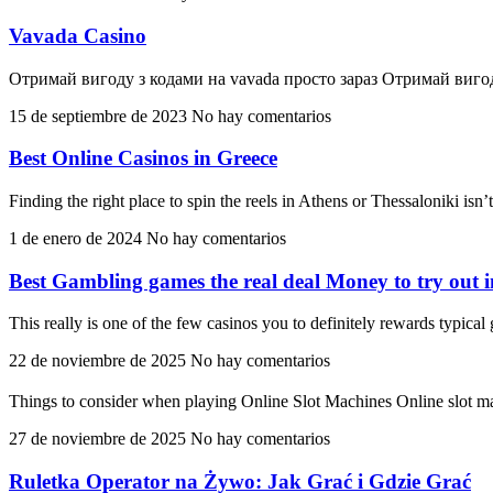
Vavada Casino
Отримай вигоду з кодами на vavada просто зараз Отримай вигод
15 de septiembre de 2023
No hay comentarios
Best Online Casinos in Greece
Finding the right place to spin the reels in Athens or Thessaloniki isn’
1 de enero de 2024
No hay comentarios
Best Gambling games the real deal Money to try out i
This really is one of the few casinos you to definitely rewards typical
22 de noviembre de 2025
No hay comentarios
Things to consider when playing Online Slot Machines Online slot 
27 de noviembre de 2025
No hay comentarios
Ruletka Operator na Żywo: Jak Grać i Gdzie Grać