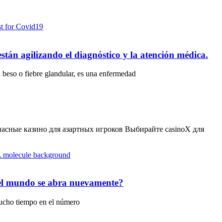
tán agilizando el diagnóstico y la atención médica.
beso o fiebre glandular, es una enfermedad
асные казино для азартных игроков Выбирайте casinoX для
 el mundo se abra nuevamente?
mucho tiempo en el número