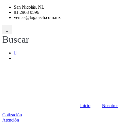
San Nicolás, NL
81 2968 0596
ventas@logatech.com.mx
Buscar
Inicio
Nosotros
Cotización
Atención