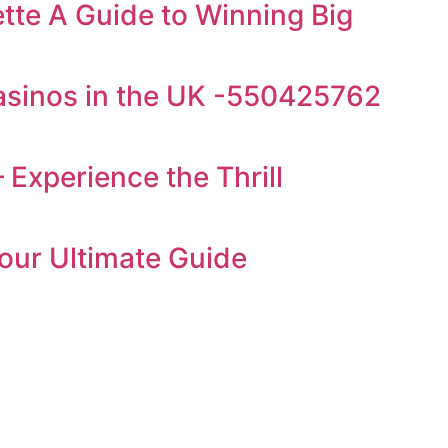
ette A Guide to Winning Big
Casinos in the UK -550425762
 Experience the Thrill
Your Ultimate Guide