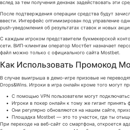
вслед за тем получения дензнак задействовать эти ср
После подтверждения операции средства будут зачисл
ввести. Интерфейс оптимизирован под управление одн
push-уведомления об результатах ставок и новых акци
С каждым игроком представители букмекерской конторы
сети. ВИП-клиентам оператор Мостбет назначает пер
файл можно только с официального сайта Mostbet.
Как Использовать Промокод Mo
В случае выигрыша в демо-игре призовые не переводя
Drops&Wins. Игроки в игра онлайн кроме того могут пр
С помощью VPN пользователи могут подключаться к
Игроки в покер онлайн к тому же гигант принять 
Они регулярно обновляются на нашем сайте, прих
Площадка Mostbet — это то участок, где ты оты
При переходе на веб-сайт со смартфона, откроется ад