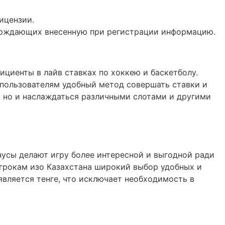
ицензии.
верждающих внесенную при регистрации информацию.
ициенты в лайв ставках по хоккею и баскетболу.
пользователям удобный метод совершать ставки и
, но и наслаждаться различными слотами и другими
нусы делают игру более интересной и выгодной ради
игрокам изо Казахстана широкий выбор удобных и
вляется тенге, что исключает необходимость в