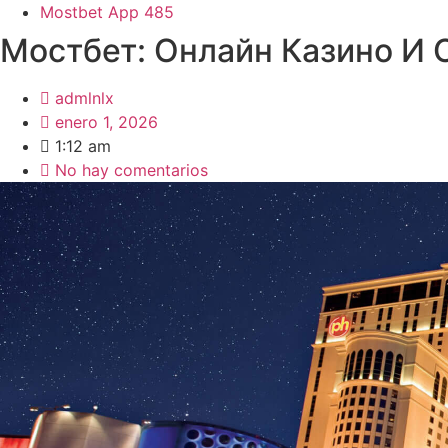
Mostbet App 485
Мостбет: Онлайн Казино И 
admlnlx
enero 1, 2026
1:12 am
No hay comentarios