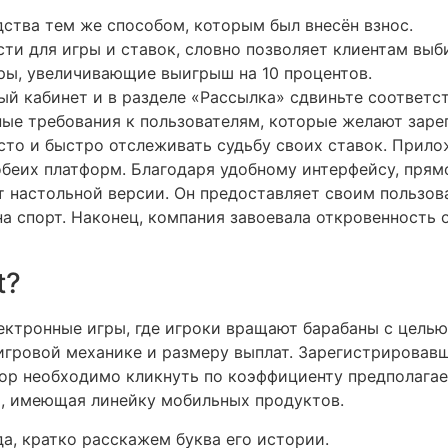
ства тем же способом, которым был внесён взнос.
и для игры и ставок, словно позволяет клиентам выб
ры, увеличивающие выигрыш на 10 процентов.
ный кабинет и в разделе «Рассылка» сдвиньте соответс
ые требования к пользователям, которые желают заре
сто и быстро отслеживать судьбу своих ставок. Прило
 обеих платформ. Благодаря удобному интерфейсу, пря
т настольной версии. Он предоставляет своим пользов
на спорт. Наконец, компания завоевала откровенность 
t?
лектронные игры, где игроки вращают барабаны с цел
игровой механике и размеру выплат. Зарегистрировавш
пор необходимо кликнуть по коэффициенту предполагае
а, имеющая линейку мобильных продуктов.
да, кратко расскажем буква его истории.