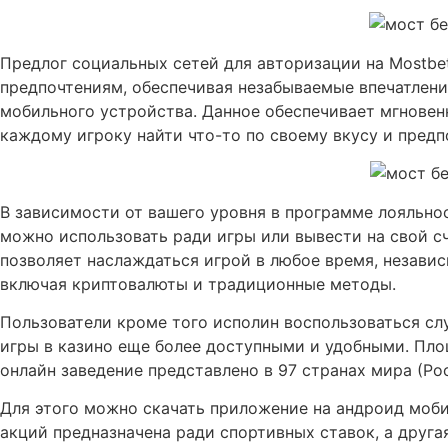
Предлог социальных сетей для авторизации на Mostbet
предпочтениям, обеспечивая незабываемые впечатления
мобильного устройства. Данное обеспечивает мгновен
каждому игроку найти что-то по своему вкусу и предп
В зависимости от вашего уровня в программе лояльно
можно использовать ради игры или вывести на свой с
позволяет наслаждаться игрой в любое время, независ
включая криптовалюты и традиционные методы.
Пользователи кроме того исполин воспользоваться сл
игры в казино еще более доступными и удобными. Пло
онлайн заведение представлено в 97 странах мира (Рос
Для этого можно скачать приложение на андроид мобил
акций предназначена ради спортивных ставок, а друга