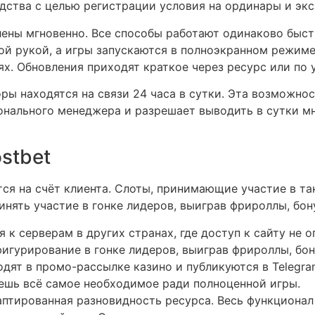
едства с целью регистрации условия на ординары и эк
ены мгновенно. Все способы работают одинаково быст
ой рукой, а игры запускаются в полноэкранном режим
ях. Обновления приходят краткое через ресурс или по
 находятся на связи 24 часа в сутки. Эта возможност
сонального менеджера и разрешает выводить в сутки 
stbet
тся на счёт клиента. Слоты, принимающие участие в т
инять участие в гонке лидеров, выиграв фрироллы, бон
 серверам в других странах, где доступ к сайту не о
фигурирование в гонке лидеров, выиграв фрироллы, бо
одят в промо-рассылке казино и публикуются в Telegra
щешь всё самое необходимое ради полноценной игры.
аптированная разновидность ресурса. Весь функционал