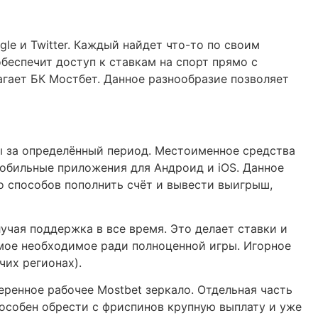
le и Twitter. Каждый найдет что-то по своим
беспечит доступ к ставкам на спорт прямо с
гает БК Мостбет. Данное разнообразие позволяет
ы за определённый период. Местоименное средства
мобильные приложения для Андроид и iOS. Данное
во способов пополнить счёт и вывести выигрыш,
учая поддержка в все время. Это делает ставки и
амое необходимое ради полноценной игры. Игорное
чих регионах).
ренное рабочее Mostbet зеркало. Отдельная часть
пособен обрести с фриспинов крупную выплату и уже