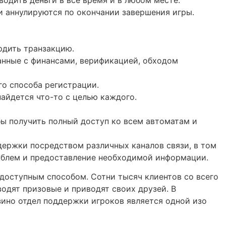
и аннулируются по окончании завершения игры.
рдить транзакцию.
анные с финансами, верификацией, обходом
го способа регистрации.
найдется что-то с целью каждого.
бы получить полный доступ ко всем автоматам и
держки посредством различных каналов связи, в том
роблем и предоставление необходимой информации.
доступным способом. Сотни тысяч клиентов со всего
водят призовые и приводят своих друзей. В
ино отдел поддержки игроков является одной изо