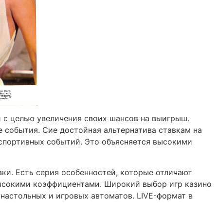
и с целью увеличения своих шансов на выигрыш.
е события. Сие достойная альтернатива ставкам на
рспортивных событий. Это объясняется высокими
ки. Есть серия особенностей, которые отличают
 высокими коэффициентами. Широкий выбор игр казино
 настольных и игровых автоматов. LIVE-формат в