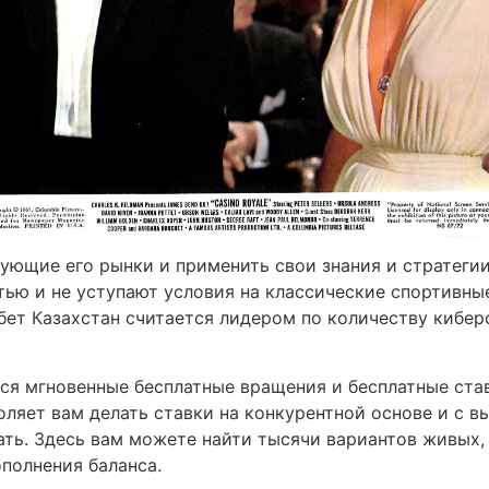
сующие его рынки и применить свои знания и стратеги
тью и не уступают условия на классические спортивны
бет Казахстан считается лидером по количеству кибе
я мгновенные бесплатные вращения и бесплатные став
воляет вам делать ставки на конкурентной основе и с
ать. Здесь вам можете найти тысячи вариантов живых,
ополнения баланса.