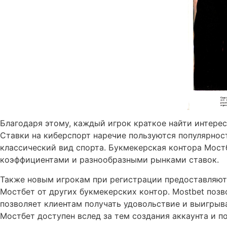
Благодаря этому, каждый игрок краткое найти интере
Ставки на киберспорт наречие пользуются популярнос
классический вид спорта. Букмекерская контора Мост
коэффициентами и разнообразными рынками ставок.
Также новым игрокам при регистрации предоставляютс
Мостбет от других букмекерских контор. Mostbet поз
позволяет клиентам получать удовольствие и выигрыв
Мостбет доступен вслед за тем создания аккаунта и п