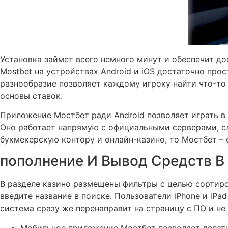
Установка займет всего немного минут и обеспечит до
Mostbet на устройствах Android и iOS достаточно про
разнообразие позволяет каждому игроку найти что-то
основы ставок.
Приложение Мостбет ради Android позволяет играть в 
Оно работает напрямую с официальными серверами, с
букмекерскую контору и онлайн-казино, то Мостбет – 
пополнение И Вывод Средств В
В разделе казино размещены фильтры с целью сортиро
введите название в поиске. Пользователи iPhone и iPa
система сразу же перенаправит на страницу с ПО и не
Мобильное приложение Мостбет позволяет делать с