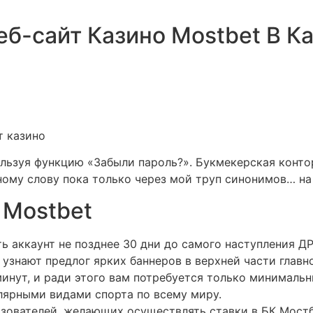
б-сайт Казино Mostbet В К
ользуя функцию «Забыли пароль?». Букмекерская конт
ному слову пока только через мой труп синонимов… на 
 Mostbet
ь аккаунт не позднее 30 дни до самого наступления ДР
узнают предлог ярких баннеров в верхней части главн
инут, и ради этого вам потребуется только минимальн
улярными видами спорта по всему миру.
зователей, желающих осуществлять ставки в БК Мостб