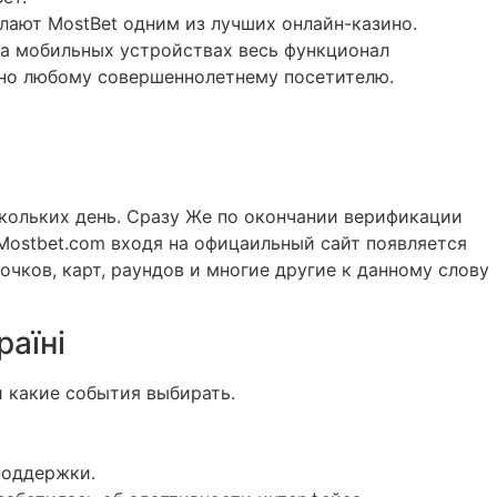
лают MostBet одним из лучших онлайн-казино.
На мобильных устройствах весь функционал
ено любому совершеннолетнему посетителю.
скольких день. Сразу Же по окончании верификации
Mostbet.com входя на офицаильный сайт появляется
чков, карт, раундов и многие другие к данному слову
аїні
и какие события выбирать.
поддержки.