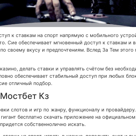
ступ к ставкам на спорт напрямую с мобильного устро
сто. Сие обеспечивает мгновенный доступ к ставкам и
 по своему вкусу и предпочтениям. Вслед За Тем этог
казино, делать ставки и управлять счётом без необход
ловно обеспечивает стабильный доступ при любых бло
сие отличный подбор.
 Мостбет Кз
вки слотов и игр по жанру, функционалу и провайдеру
d гигант бесплатно скачать приложение на официальном
 придется собственнолично искать.
тавки на спорт, играть в казино, пополнять счет и вы