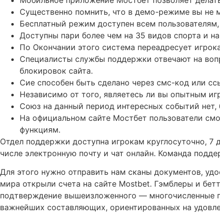
Существенно помнить, что в демо-режиме вы не м
Бесплатный режим доступен всем пользователям,
Доступны пари более чем на 35 видов спорта и н
По Окончании этого система переадресует игрока
Специалисты службы поддержки отвечают на вопр
блокировок сайта.
Сие способен быть сделано через смс-код или сс
Независимо от того, являетесь ли вы опытным игр
Союз на данный период интересных событий нет, 
На официальном сайте Мостбет пользователи смог
функциям.
Отдел поддержки доступна игрокам круглосуточно, 7 д
числе электронную почту и чат онлайн. Команда подд
Для этого нужно отправить нам сканы документов, уд
мира открыли счета на сайте Mostbet. Гэмблеры и бет
подтверждение вышеизложенного — многочисленные пол
важнейших составляющих, ориентированных на удовле