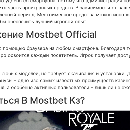
о удобно со смартфона, потому что администрация по
ть часть проигранных средств. В зависимости от ваше
лённый период. Местоименное средства можно использо
бы обеспечить лучший игровой опыт.
ние Mostbet Official
 с помощью браузера на любом смартфоне. Благодаря т
ро освоится каждый посетитель. Игрок получает дост
любых моделей, не требует скачивания и установки. 
нусы – одно изо самых известных преимуществ казино
я, а особенно активные пользователи – лишь ли не еж
ться В Mostbet Кз?