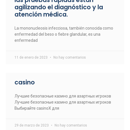
agilizando el diagnóstico y la
atención médica.
La mononucleosis infecciosa, también conocida como
enfermedad del beso o fiebre glandular, es una
enfermedad
11 de enero de 2023
No hay comentarios
casino
Лучшие безопасные казино для азартных игроков
Лучшие безопасные казино для азартных игроков
Выбирайте casinoX для
29 de marzo de 2023
No hay comentarios