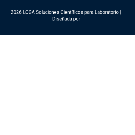
2026 LOGA Soluciones Científicos para Laboratorio |
Diseñada por