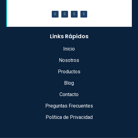
Links Rápidos
Inicio
Nosotros
Productos
Blog
Contacto
Preguntas Frecuentes
Política de Privacidad