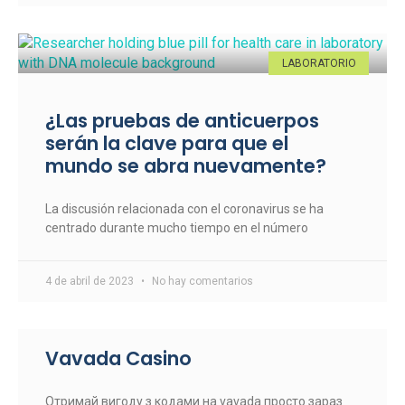
LABORATORIO
¿Las pruebas de anticuerpos
serán la clave para que el
mundo se abra nuevamente?
La discusión relacionada con el coronavirus se ha
centrado durante mucho tiempo en el número
4 de abril de 2023
No hay comentarios
Vavada Casino
Отримай вигоду з кодами на vavada просто зараз