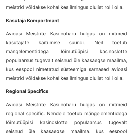
meistrid võidakse kohalikes ilmingus olulist rolli olla.
Kasutaja Komportmant
Avioasi Meistrite Kasiinoharu hulgas on mitmeid
kasutajate käitumise suundi. Neil toetub
mängelementidega lõimutüüpisi kasinoslotte
populaarsus tugevalt seisnud üle kaasaegse maailma,
kus eespool nimetatud süsteemiga sarnased avioasi
meistrid võidakse kohalikes ilmingus olulist rolli olla.
Regional Specifics
Avioasi Meistrite Kasiinoharu hulgas on mitmeid
regional specific. Nendele toetub mängelementidega
lõimutüüpisi kasinoslotte populaarsus tugevalt
seisnud üle kaasaegse maailma, kus eespool