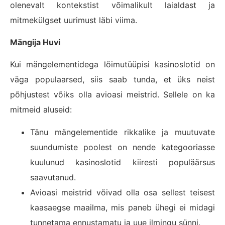
olenevalt kontekstist võimalikult laialdast ja
mitmekülgset uurimust läbi viima.
Mängija Huvi
Kui mängelementidega lõimutüüpisi kasinoslotid on
väga populaarsed, siis saab tunda, et üks neist
põhjustest võiks olla avioasi meistrid. Sellele on ka
mitmeid aluseid:
Tänu mängelementide rikkalike ja muutuvate
suundumiste poolest on nende kategooriasse
kuulunud kasinoslotid kiiresti populäärsus
saavutanud.
Avioasi meistrid võivad olla osa sellest teisest
kaasaegse maailma, mis paneb ühegi ei midagi
tunnetama ennustamatu ja uue ilmingu sünni.