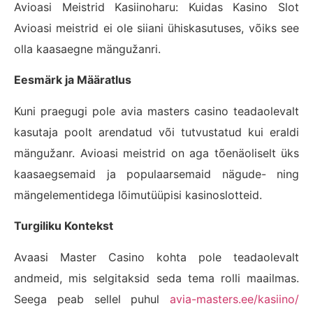
Avioasi Meistrid Kasiinoharu: Kuidas Kasino Slot
Avioasi meistrid ei ole siiani ühiskasutuses, võiks see
olla kaasaegne mängužanri.
Eesmärk ja Määratlus
Kuni praegugi pole avia masters casino teadaolevalt
kasutaja poolt arendatud või tutvustatud kui eraldi
mängužanr. Avioasi meistrid on aga tõenäoliselt üks
kaasaegsemaid ja populaarsemaid nägude- ning
mängelementidega lõimutüüpisi kasinoslotteid.
Turgiliku Kontekst
Avaasi Master Casino kohta pole teadaolevalt
andmeid, mis selgitaksid seda tema rolli maailmas.
Seega peab sellel puhul
avia-masters.ee/kasiino/