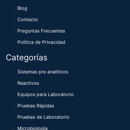
Blog
Contacto
Preguntas Frecuentes
Política de Privacidad
Categorías
Sistemas pre analíticos
Reactivos
Equipos para Laboratorio
Pruebas Rápidas
Pruebas de Laboratorio
Microbiología