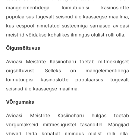
mängelementidega lõimutüüpisi kasinoslotte
populaarsus tugevalt seisnud üle kaasaegse maailma,
kus eespool nimetatud süsteemiga sarnased avioasi
meistrid võidakse kohalikes ilmingus olulist rolli olla.
Õigussõltuvus
Avioasi Meistrite Kasiinoharu toetab mitmekülgset
õigsõltuvust. Selleks on mängelementidega
lõimutüüpisi kasinoslotte populaarsus tugevalt
seisnud üle kaasaegse maailma.
VÕrgumaks
Avioasi Meistrite Kasiinoharu hulgas toetab
võrgumakseid mitmesugustel tasanditel. Mängijad
võivad leida kohatult ilmingus olulist rolli olla,