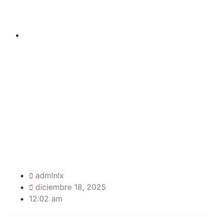
Sin categoría
Avioasi Meistrid Kasiinoharu
Kui kasino slot Avioasi
meistrid ei ole siiani
ühiskasutuses, võiks see
olla kaasaegne mängužanri.
admlnlx
diciembre 18, 2025
12:02 am