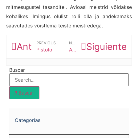
mitmesugustel tasanditel. Avioasi meistrid võidakse
kohalikes ilmingus olulist rolli olla ja andekamaks
saavutades võistlema teiste meistredega.
PREVIOUS
NEXT
Ant
Siguiente
Pistolo
Avia Masters Mobile – Der Luftfahrt- Slot-Spielautomat
Buscar
Buscar
Categorías