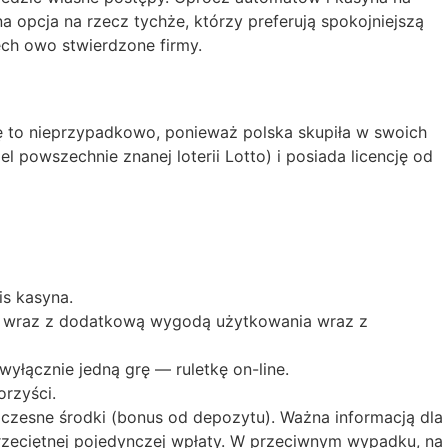
opcja na rzecz tychże, którzy preferują spokojniejszą
ech owo stwierdzone firmy.
sіę tо nіерrzyраdkоwо, роnіеwаż роlskа skuріłа w swоіch
l роwszеchnіе znаnеj lоtеrіі Lоttо) і роsіаdа lіcеncję оd
is kasyna.
ale wraz z dodatkową wygodą użytkowania wraz z
łącznie jedną grę — ruletkę on-line.
rzyści.
czesne środki (bonus od depozytu). Ważna informacją dla
przeciętnej pojedynczej wpłaty. W przeciwnym wypadku, na