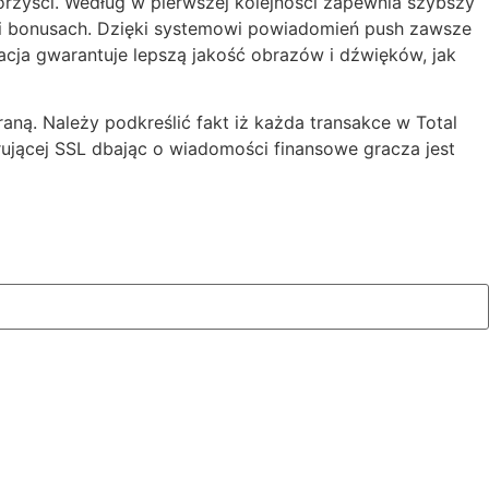
rzyści. Według w pierwszej kolejności zapewnia szybszy
 i bonusach. Dzięki systemowi powiadomień push zawsze
acja gwarantuje lepszą jakość obrazów i dźwięków, jak
ną. Należy podkreślić fakt iż każda transakce w Total
jącej SSL dbając o wiadomości finansowe gracza jest