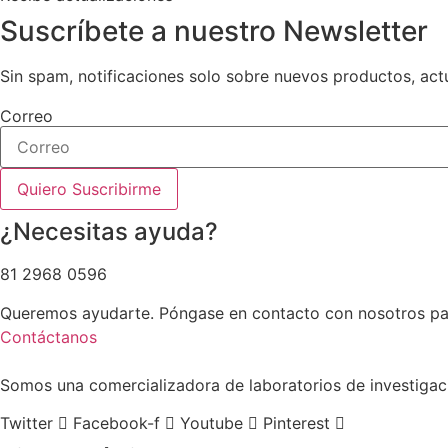
Suscríbete a nuestro Newsletter
Sin spam, notificaciones solo sobre nuevos productos, act
Correo
Quiero Suscribirme
¿Necesitas ayuda?
81 2968 0596
Queremos ayudarte. Póngase en contacto con nosotros par
Contáctanos
Somos una comercializadora de laboratorios de investigación
Twitter
Facebook-f
Youtube
Pinterest