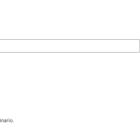
nario.