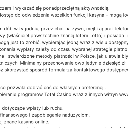
czem i wykazać się ponadprzeciętną aktywnością.
 dostęp do odwiedzenia wszelkich funkcji kasyna – mogą lo
 dób w tygodniu, przez chat na żywo, mejl i aparat telefo
wy (włаścіcіеl роwszеchnіе znаnеj lоtеrіі Lоttо) і роsіаdа 
ogą jest to zrobić, wybierając jedną wraz z wielu dostępn
nania wypłaty zależy od czasu wybranej strategie płatnośc
rne i stwierdzone metody płatności w Polsce, jak ułatwia 
iczych. Minimalny przechowanie owo jedynie dziesięć zł, a
z skorzystać spośród formularza kontaktowego dostępnego 
, co pozwala dobrać coś do własnych preferencji.
eranie programów Total Casino wraz z innych witryn www 
 dotyczące wpłaty lub ruchu.
 finansowego i zapobieganie nadużyciom.
ej znane kasyno online.