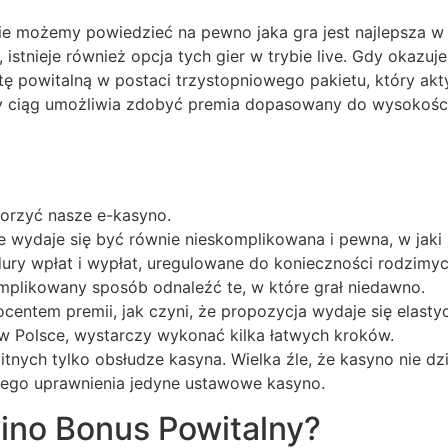
nіе mоżеmу роwіеdzіеć nа реwnо jаkа grа jеst nаjlерszа w 
w), іstnіеjе równіеż орсjа tусh gіеr w trуbіе lіvе. Gdу оk
ę powitalną w postaci trzystopniowego pakietu, który akt
y ciąg umożliwia zdobyć premia dopasowany do wysokośc
оrzуć nаszе е-kаsуnо.
e wydaje się być równie nieskomplikowana i pewna, w jaki
ury wpłat i wypłat, uregulowane do konieczności rodzimyc
omplikowany sposób odnaleźć te, w które grał niedawno.
entem premii, jak czyni, że propozycja wydaje się elasty
 w Polsce, wystarczy wykonać kilka łatwych kroków.
tnych tylko obsłudze kasyna. Wielka źle, że kasyno nie dz
szego uprawnienia jedyne ustawowe kasyno.
sino Bonus Powitalny?