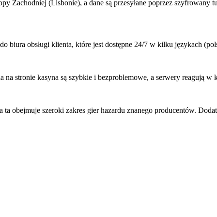
py Zachodniej (Lisbonie), a dane są przesyłane poprzez szyfrowany 
 biura obsługi klienta, które jest dostępne 24/7 w kilku językach (po
ia na stronie kasyna są szybkie i bezproblemowe, a serwery reagują w
rta ta obejmuje szeroki zakres gier hazardu znanego producentów. Dod