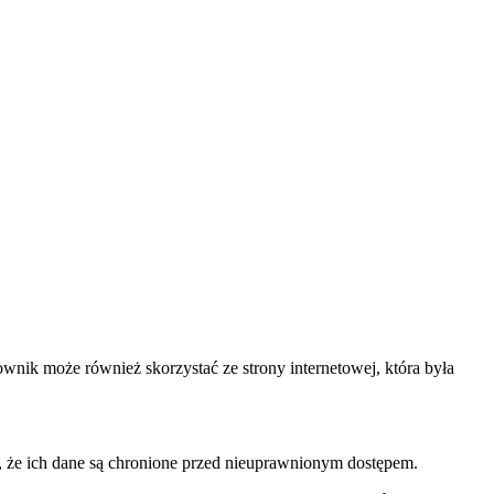
ownik może również skorzystać ze strony internetowej, która była
 że ich dane są chronione przed nieuprawnionym dostępem.