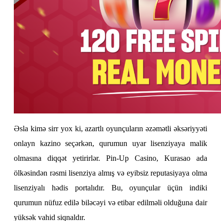
Əsla kimə sirr yox ki, azartlı oyunçuların əzəmətli əksəriyyəti
onlayn kazino seçərkən, qurumun uyar lisenziyaya malik
olmasına diqqət yetirirlər. Pin-Up Casino, Kurasao ada
ölkəsindən rəsmi lisenziya almış və eyibsiz reputasiyaya olma
lisenziyalı hədis portalıdır. Bu, oyunçular üçün indiki
qurumun nüfuz edilə biləcəyi və etibar edilməli olduğuna dair
yüksək vahid siqnaldır.