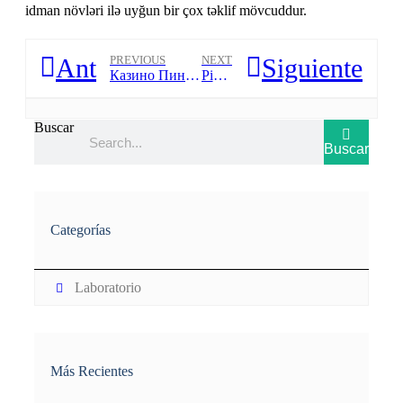
idman növləri ilə uyğun bir çox təklif mövcuddur.
Ant
Siguiente
PREVIOUS
NEXT
Казино Пин Ап Играть Онлайн На Деньги В Pin Up Casino С Выводом
Pin-up Casino Nadir: Azərbaycanda Rəsmi Sayt
Buscar
Buscar
Categorías
Laboratorio
Más Recientes