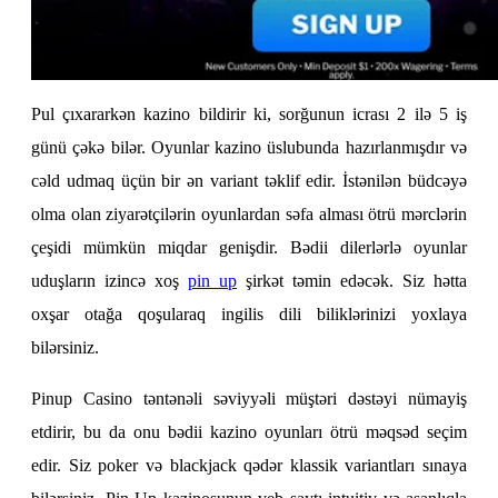
Pul çıxararkən kazino bildirir ki, sorğunun icrası 2 ilə 5 iş
günü çəkə bilər. Oyunlar kazino üslubunda hazırlanmışdır və
cəld udmaq üçün bir ən variant təklif edir. İstənilən büdcəyə
olma olan ziyarətçilərin oyunlardan səfa alması ötrü mərclərin
çeşidi mümkün miqdar genişdir. Bədii dilerlərlə oyunlar
uduşların izincə xoş
pin up
şirkət təmin edəcək. Siz hətta
oxşar otağa qoşularaq ingilis dili biliklərinizi yoxlaya
bilərsiniz.
Pinup Casino təntənəli səviyyəli müştəri dəstəyi nümayiş
etdirir, bu da onu bədii kazino oyunları ötrü məqsəd seçim
edir. Siz poker və blackjack qədər klassik variantları sınaya