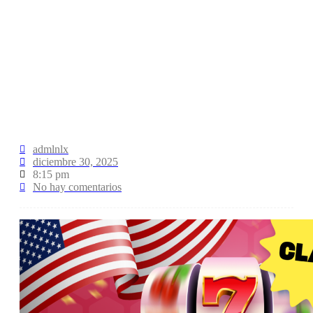
Pinup Az 331
Home
admlnlx
diciembre 30, 2025
8:15 pm
No hay comentarios