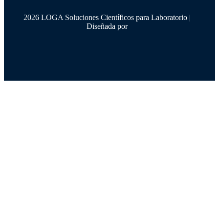
2026 LOGA Soluciones Científicos para Laboratorio |
Diseñada por