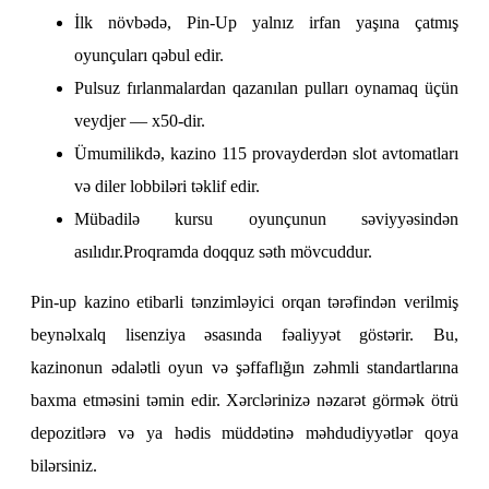
İlk növbədə, Pin-Up yalnız irfan yaşına çatmış
oyunçuları qəbul edir.
Pulsuz fırlanmalardan qazanılan pulları oynamaq üçün
veydjer — x50-dir.
Ümumilikdə, kazino 115 provayderdən slot avtomatları
və diler lobbiləri təklif edir.
Mübadilə kursu oyunçunun səviyyəsindən
asılıdır.Proqramda doqquz səth mövcuddur.
Pin-up kazino etibarli tənzimləyici orqan tərəfindən verilmiş
beynəlxalq lisenziya əsasında fəaliyyət göstərir. Bu,
kazinonun ədalətli oyun və şəffaflığın zəhmli standartlarına
baxma etməsini təmin edir. Xərclərinizə nəzarət görmək ötrü
depozitlərə və ya hədis müddətinə məhdudiyyətlər qoya
bilərsiniz.