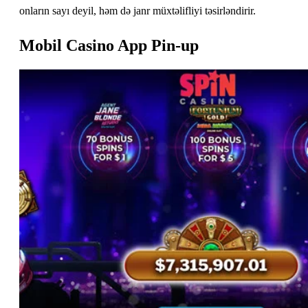
onların sayı deyil, həm də janr müxtəlifliyi təsirləndirir.
Mobil Casino App Pin-up