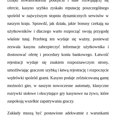
Dzięki nowatorskiemu podejściu i stale rozwijającej się
ofercie, kasyno szybko zyskało reputację poszczególnego
spośród w najwyższym stopniu dynamicznych serwisów w
naszym kraju. Sprawdź, jak działa, jakie bonusy czekają na
użytkowników i dlaczego warto rozpocząć swoją przygodę
właśnie tutaj. Przebieg ten wydaje się ważny, ponieważ
zezwala kasynu zabezpieczyć informacje użytkownika i
dostosować ofertę i procedury konta bankowego. Łatwość
rejestracji wydaje się znakiem rozpoznawczym strony,
umożliwiając graczom szybką i łatwą rejestrację i rozpoczęcie
wędrówki spośród grami. Kasyno podaje zróżnicowaną gamę
możności gier, w naszym nowoczesne automaty, klasyczne
rozrywki stołowe i ekscytujące gry kasynowe na żywo, które
zaspokoją wszelkie zapatrywania graczy.
Zakłady muszą być postawione adekwatnie z warunkami