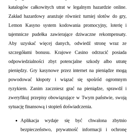
katalogów całkowitych utrat w legalnym hazardzie online.
Zakład hazardowy aranżuje również turniej slotów do gry,
Lemon Kasyno system kodowania promocyjny, loterię i
tajemnicze pudełka zawierające dziwaczne rekompensaty.
Aby uzyskać więcej danych, odwiedź stronę wraz ze
szczegółami bonusu. Krajowe Casino odrzucić posiada
odpowiedzialności zbyt potencjalne szkody albo utratę
pieniędzy. Gry kasynowe przez internet na pieniądze mogą
powodować kłopoty i wiązać się spośród ogromnym
ryzykiem. Zanim zaczniesz grać na pieniądze, sprawdź i
zweryfikuj przepisy obowiązujące w Twym państwie, swoją
sytuację finansową i stopień doświadczenia.
Aplikacja wydaje się być chwalona zbytnio
bezpieczeństwo, prywatność informacji i ochronę