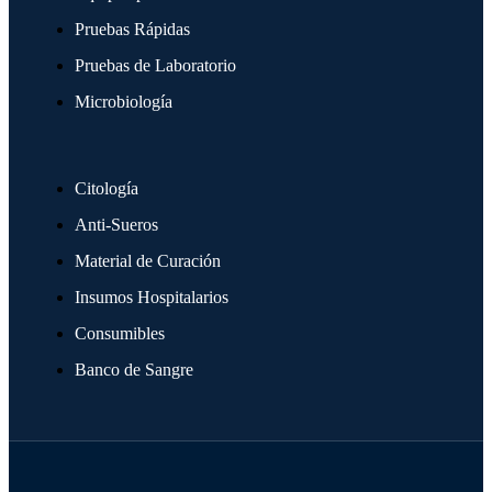
Pruebas Rápidas
Pruebas de Laboratorio
Microbiología
Citología
Anti-Sueros
Material de Curación
Insumos Hospitalarios
Consumibles
Banco de Sangre