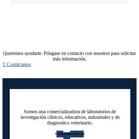
¿Necesitas ayuda?
81 2968 0596
Queremos ayudarte. Póngase en contacto con nosotros para solicitar
más información.
Contáctanos
Somos una comercializadora de laboratorios de
investigación clínicos, educativos, industriales y de
diagnostico veterinario.
Twitter
Facebook-
Youtube
Pinterest
f