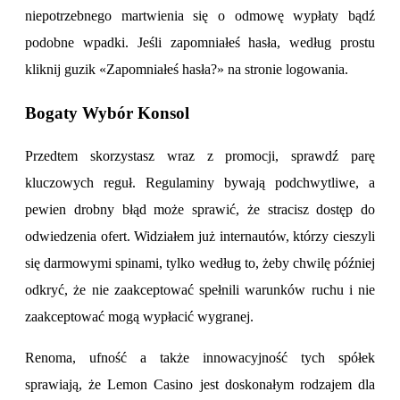
niepotrzebnego martwienia się o odmowę wypłaty bądź
podobne wpadki. Jeśli zapomniałeś hasła, według prostu
kliknij guzik «Zapomniałeś hasła?» na stronie logowania.
Bogaty Wybór Konsol
Przedtem skorzystasz wraz z promocji, sprawdź parę
kluczowych reguł. Regulaminy bywają podchwytliwe, a
pewien drobny błąd może sprawić, że stracisz dostęp do
odwiedzenia ofert. Widziałem już internautów, którzy cieszyli
się darmowymi spinami, tylko według to, żeby chwilę później
odkryć, że nie zaakceptować spełnili warunków ruchu i nie
zaakceptować mogą wypłacić wygranej.
Renoma, ufność a także innowacyjność tych spółek
sprawiają, że Lemon Casino jest doskonałym rodzajem dla