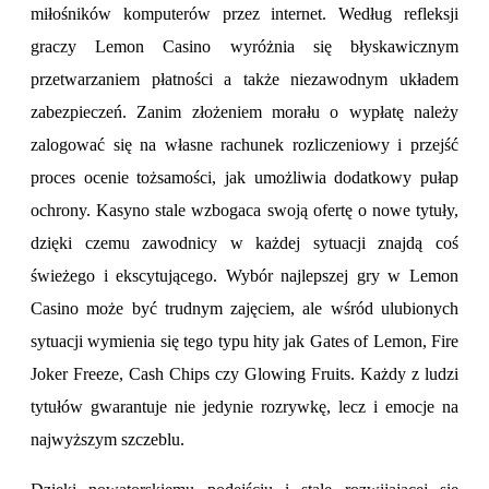
miłośników komputerów przez internet. Według refleksji
graczy Lemon Casino wyróżnia się błyskawicznym
przetwarzaniem płatności a także niezawodnym układem
zabezpieczeń. Zanim złożeniem morału o wypłatę należy
zalogować się na własne rachunek rozliczeniowy i przejść
proces ocenie tożsamości, jak umożliwia dodatkowy pułap
ochrony. Kasyno stale wzbogaca swoją ofertę o nowe tytuły,
dzięki czemu zawodnicy w każdej sytuacji znajdą coś
świeżego i ekscytującego. Wybór najlepszej gry w Lemon
Casino może być trudnym zajęciem, ale wśród ulubionych
sytuacji wymienia się tego typu hity jak Gates of Lemon, Fire
Joker Freeze, Cash Chips czy Glowing Fruits. Każdy z ludzi
tytułów gwarantuje nie jedynie rozrywkę, lecz i emocje na
najwyższym szczeblu.