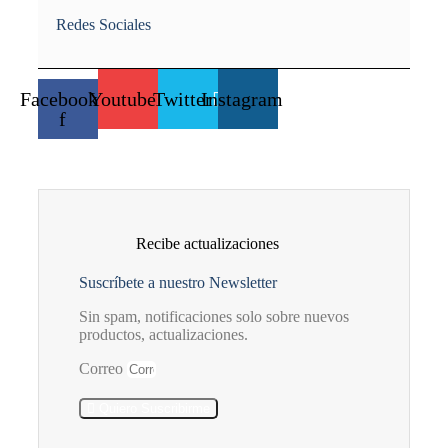
Redes Sociales
Facebook-
Youtube
Twitter
Instagram
f
Recibe actualizaciones
Suscríbete a nuestro Newsletter
Sin spam, notificaciones solo sobre nuevos
productos, actualizaciones.
Correo
Quiero Suscribirme