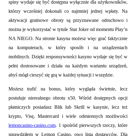
spiny wydaje się być dostępna wyłącznie dla użytkowników,
którzy wcześniej dokonali co najmniej jednej wpłaty. Na
aktywacji gratisowe obroty są przyznawane odruchowo i
można je wykorzystać w tytule Star Joker od momentu Play’n
NA NIEGO. Na stronie kasyna możesz więc grać faktycznie
na komputerach, w który sposób i na urządzeniach
mobilnych. Dzięki responsywności kasyno wydaje się być w
pełni dostosowane i działa na każdym wariantu urządzeń,
abyś mógł cieszyć się grą w każdej sytuacji i wszędzie.
Możesz trafić na bonus, który wygląda świetnie, lecz
postuluje nierealnego obrotu x50. Wśród dostępnych opcji
płatniczych posiadasz Blik lub Skrill w kasynie, lecz też
krypto, Visę, Mastercard i wiele odmiennych możliwości
lemoncasino-casino.com
. 1 spośród pierwszych rzeczy, które
sprawdziłem w Lemon Casino, owo lista dostawców. Dla