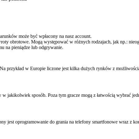
 warunków może być wpłacony na nasz account.
roty obrotowe. Mogą występować w różnych rodzajach, jak np.: nieogran
mu na pieniądze lub odgrywanie.
. Na przykład w Europie liczone jest kilka dużych rynków z możliwośc
 w jakikolwiek sposób. Poza tym gracze mogą z łatwością wybrać jedn
ny jest oprogramowanie do grania na telefony smartfonowe wraz z kon