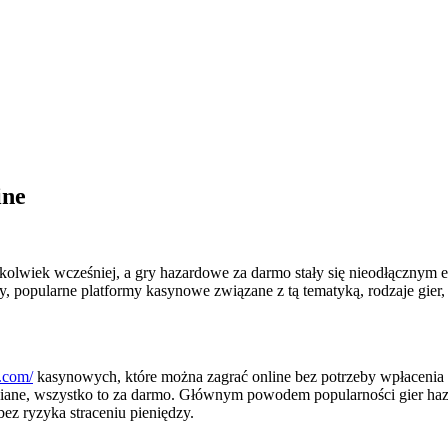
ine
dykolwiek wcześniej, a gry hazardowe za darmo stały się nieodłącznym 
y, popularne platformy kasynowe związane z tą tematyką, rodzaje gier
2.com/
kasynowych, które można zagrać online bez potrzeby wpłacenia p
karciane, wszystko to za darmo. Głównym powodem popularności gier h
bez ryzyka straceniu pieniędzy.