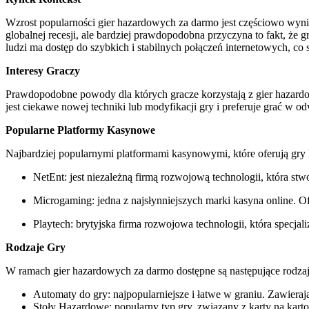
Wzrost popularności gier hazardowych za darmo jest częściowo wynik
globalnej recesji, ale bardziej prawdopodobna przyczyna to fakt, ż
ludzi ma dostęp do szybkich i stabilnych połączeń internetowych, co sp
Interesy Graczy
Prawdopodobne powody dla których gracze korzystają z gier hazardo
jest ciekawe nowej techniki lub modyfikacji gry i preferuje grać w
Popularne Platformy Kasynowe
Najbardziej popularnymi platformami kasynowymi, które oferują gry
NetEnt: jest niezależną firmą rozwojową technologii, która st
Microgaming: jedna z najsłynniejszych marki kasyna online. 
Playtech: brytyjska firma rozwojowa technologii, która specjal
Rodzaje Gry
W ramach gier hazardowych za darmo dostępne są następujące rodzaj
Automaty do gry: najpopularniejsze i łatwe w graniu. Zawieraj
Stoły Hazardowe: popularny typ gry, związany z karty na kart