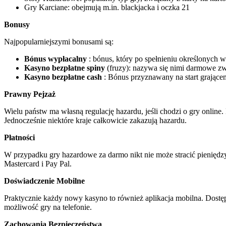
Gry Karciane: obejmują m.in. blackjacka i oczka 21
Bonusy
Najpopularniejszymi bonusami są:
Bónus wypłacalny
: bónus, który po spełnieniu określonych
Kasyno bezpłatne spiny
(fruzy): nazywa się nimi darmowe zw
Kasyno bezpłatne cash
: Bónus przyznawany na start grające
Prawny Pejzaż
Wielu państw ma własną regulację hazardu, jeśli chodzi o gry online
Jednocześnie niektóre kraje całkowicie zakazują hazardu.
Płatności
W przypadku gry hazardowe za darmo nikt nie może stracić pieniędzy
Mastercard i Pay Pal.
Doświadczenie Mobilne
Praktycznie każdy nowy kasyno to również aplikacja mobilna. Dostęp
możliwość gry na telefonie.
Zachowania Bezpieczeństwa