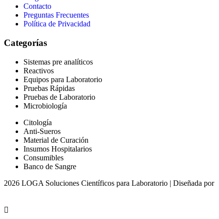
Contacto
Preguntas Frecuentes
Política de Privacidad
Categorías
Sistemas pre analíticos
Reactivos
Equipos para Laboratorio
Pruebas Rápidas
Pruebas de Laboratorio
Microbiología
Citología
Anti-Sueros
Material de Curación
Insumos Hospitalarios
Consumibles
Banco de Sangre
2026 LOGA Soluciones Científicos para Laboratorio | Diseñada por