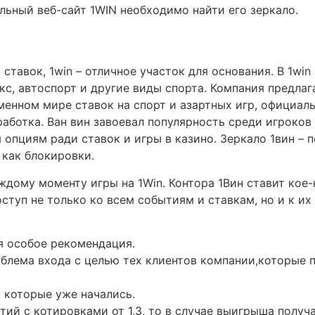
льный веб-сайт 1WIN необходимо найти его зеркало.
 ставок, 1win – отличное участок для основания. В 1w
бокс, автоспорт и другие виды спорта. Компания предл
менном мире ставок на спорт и азартных игр, официал
работка. Ван вин завоевал популярность среди игроко
опциям ради ставок и игры в казино. Зеркало 1вин – п
как блокировки.
ждому моменту игры на 1Win. Контора 1Ви͏н ставит кое-
оступ не только ко всем событиям и ставкам, но и к и
я особое рекомендация.
блема входа с целью тех клиентов компании,которые п
, которые уже начались.
тий с котировками от 1,3, то в случае выигрыша получ