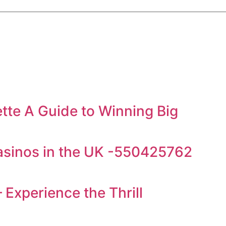
ette A Guide to Winning Big
Casinos in the UK -550425762
 Experience the Thrill