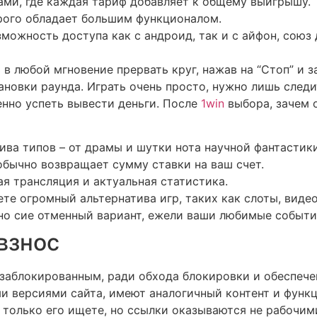
ами, где кажда͏я тариф добавляет к общему выигрышу.
орого обладает большим функционалом.
ожность доступа как с андроид, так и с айфон, союз 
 в любой мгновение прервать круг, нажав на “Стоп” и 
новки раунда. Играть очень просто, нужно лишь следит
енно успеть вывести деньги. После
1win
выбора, зачем 
тива типов – от др͏амы и шутки нота научной фантасти
обычно возвращает сумму ставки на ваш счет.
ая трансляция и актуальная статистика.
е огромный альтернатива игр, таких как слоты, видео-
ьно сие отменный вариант, ежели ваши любимые событи
взнос
заблокированным, ради обхода блокировки и обеспечен
и версиями сайта, имеют аналогичный контент и функц
только его ищете, но ссылки оказываются не рабочими