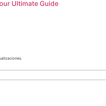
Your Ultimate Guide
ualizaciones.