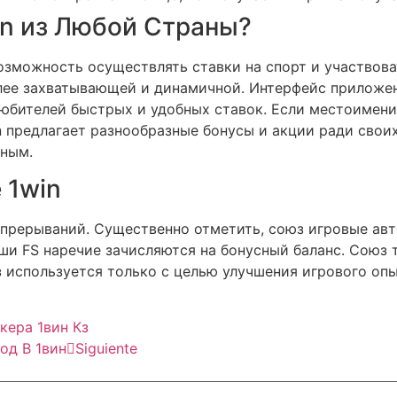
in из Любой Страны?
можность осуществлять ставки на спорт и участвовать
олее захватывающей и динамичной. Интерфейс приложе
юбителей быстрых и удобных ставок. Если местоимени
win предлагает разнообразные бонусы и акции ради сво
сным.
 1win
͏ез прерываний. Существенно отметить, союз игровые а
ыши FS наречие зачисляются на бонусный баланс. Союз
 используется только с целью улучшения игрового опы
кера 1вин Кз
од В 1вин
Siguiente