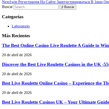
Next
1win Регистрация На Сайте Зарегистрироваться В 1вин О
Buscar
Buscar
Categorías
Laboratorio
Más Recientes
The Best Online Casino Live Roulette A Guide to Wi
20 de abril de 2026
Discover the Best Live Roulette Casinos in the UK -
20 de abril de 2026
Best Live Roulette Online Casino – Experience the Thr
20 de abril de 2026
Best Live Roulette Casinos UK – Your Ultimate Guid