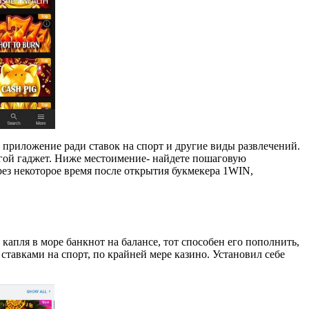
приложение ради ставок на спорт и другие виды развлечений.
угой гаджет. Ниже местоимение- найдете пошаговую
ез некоторое время после открытия букмекера 1WIN,
апля в море банкнот на балансе, тот способен его пополнить,
тавками на спорт, по крайней мере казино. Установил себе