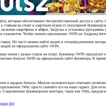
айта, которые обеспечивают беспрепятственный доступ к сайту
п к ставкам на спорт и азартным играм от популярной букмекер
S, включая смартфоны и айфон. Загрузка и установка программы 
и планшетов. Чтобы скачать приложение 1WIN на Андроид беспл
тавки. Но часто можно найти акции и спецпредложения, которы
м акций на официальном сайте 1WIN.
шая линия с целью ставок на спорт. Букмекер 1WIN предлагает
позитные бонусы 1WIN на официальном сайте букмекера. К прим
атов и щедрые бонусы. Многие положительно отмечают возможн
приложение 1Win, просто скачайте его на ваше гаджет. Для поль
и. Современные букмекерские конторы, такие как 1Win, предлага
viator Bet