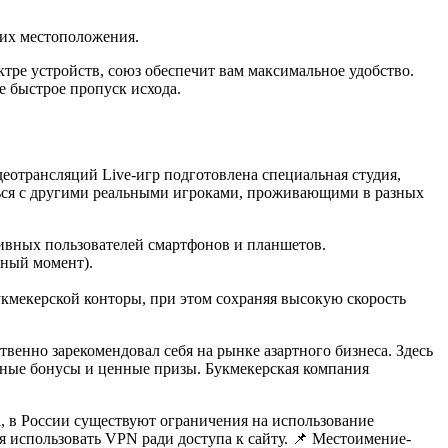
 их местоположения.
тре устройств, союз обеспечит вам максимальное удобство.
е быстрое пропуск исхода.
деотрансляций Live-игр подготовлена специальная студия,
ться с другими реальными игроками, проживающими в разных
тивных пользователей смартфонов и планшетов.
нный момент).
кмекерской конторы, при этом сохраняя высокую скорость
венно зарекомендовал себя на рынке азартного бизнеса. Здесь
ятные бонусы и ценные призы. Букмекерская компания
а, в России существуют ограничения на использование
я использовать VPN ради доступа к сайту. 📌 Местоимение-