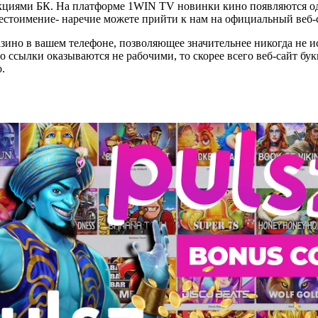
нкциями БК. На платформе 1WIN TV новинки кино появляются од
естоимение- наречие можете прийти к нам на официальный веб-
но в вашем телефоне, позволяющее значительнее никогда не ис
о ссылки оказываются не рабочими, то скорее всего веб-сайт бу
.