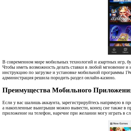
В современном мире мобильных технологий и азартных игр, бу
Чтобы иметь возможность делать ставки в любой мгновение и 
инструкцию по загрузке и установке мобильной программы 1Wi
администрация решила породить раздел онлайн-казино.
Преимущества Мобильного Приложени
Если у вас шалишь аккаунта, зарегистрируйтесь напрямую в пр
а накопленные выигрыши можно вывести, конец сие также в про
приложение на телефон, наречие при желании могу играть в с