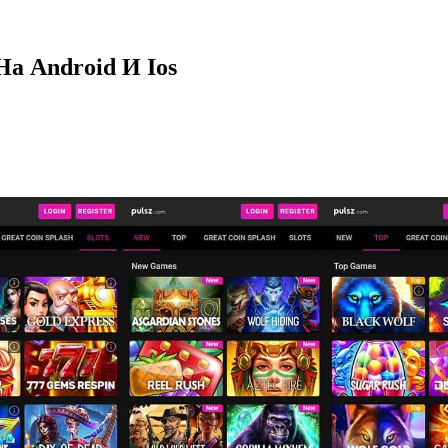
а Android И Ios