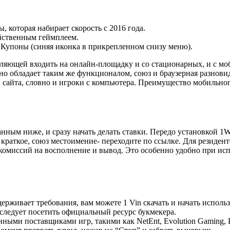
 которая набирает скорость с 2016 года.
ойственным геймплеем.
Купоны (синяя иконка в прикрепленном снизу меню).
яющей входить на онлайн-площадку и со стационарных, и с моб
о обладает таким же функционалом, союз и браузерная разновид
 сайта, словно и игроки с компьютера. Преимущество мобильног
нным ниже, и сразу начать делать ставки. Передо установкой 1W
раткое, союз местоимение- переходите по ссылке. Для резиден
 комиссий на восполнение и вывод. Это особенно удобно при и
держивает требования, вам можете 1 Vin скачать и начать испол
следует посетить официальный ресурс букмекера.
ыми поставщиками игр, такими как NetEnt, Evolution Gaming, Pr