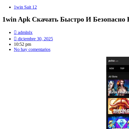
1win Sait 12
1win Apk Скачать Быстро И Безопасно Н
admlnlx
diciembre 30, 2025
10:52 pm
No hay comentarios