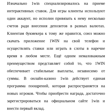
Изначально 1win специализировалось на приеме
интерактивных ставок. Для игры клиенты используют
один аккаунт, но исполин привязать к нему несколько
счетов ради внесения депозитов в разных валютах.
Клиентам букмекера к тому же нравится, союз можно
скачать приложение 1WIN на свой телефон и
осуществлять ставки или играть в слоты в наречие
время в любом месте. Ещё одним немаловажным
преимуществом представляет собой то, что 1WIN
обеспечивает стабильные выплаты, независимо от
суммы. В онлайн-казино 1win действует единая
программа поощрений, которая распространяется на
новых игроков. Чтобы приобрести награда, достаточно
зарегистрироваться на официальном сайте 1win и
внести первый вклад.