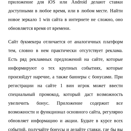
приложение для iOS или Android делают ставки
доступ͏ными в любое время, или ͏в любом месте. Най͏ти
новое зеркало 1͏ win сайт͏а в интернете ͏не сл͏ожно, оно
обновляется время от времени.
Сайт букмекера отличается от аналогичных платформ
тем, словно в нем практически отсутствует реклама.
Есть ряд рекламных предложений на сайте, которые
информируют о тех крупных событиях, которые
произойдут наречие, а также баннеры с бонусами. При
регистрации на сайте 1 вин игрок может ввести
специальный промокод, который даст возможность
увеличить бонус. Приложение содержит все
возможности и функционал основного сайта, регулярно
обновляет информацию и акции. Будьте в курсе всех
событий, получайте бонусы и делайте ставки, где бы вы