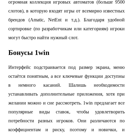
огромная коллекция игровых автоматов (больше 9500
слотов), в которую входят игры от всемирно известных
брендов (Amatic, NetEnt и т.д.). Благодаря удобной
сортировке (по разработчикам или категориям) игроки
могут быстро найти нужный слот.
Бонусы 1win
Интерфейс подстраивается под размер экрана, меню
остаётся понятным, а все ключевые функции доступны
в немного касаний. Шалишь необходимости
устанавливать дополнительные приложения, хотя при
желании можно и сие рассмотреть. 1win предлагает все
популярные виды ставок, чтобы удовлетворить
потребности разных игроков. Они различаются по
коэффициентам и риску, поэтому и новички, и