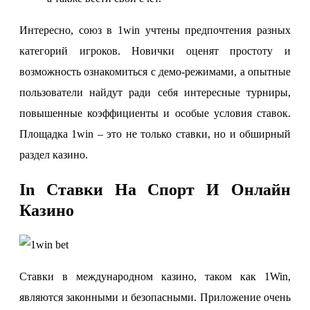
Интересно, союз в 1win учтены предпочтения разных
категорий игроков. Новички оценят простоту и
возможность ознакомиться с демо-режимами, а опытные
пользователи найдут ради себя интересные турниры,
повышенные коэффициенты и особые условия ставок.
Площадка 1win – это не только ставки, но и обширный
раздел казино.
In Ставки На Спорт И Онлайн
Казино
Ставки в международном казино, таком как 1Win,
являются законными и безопасными. Приложение очень