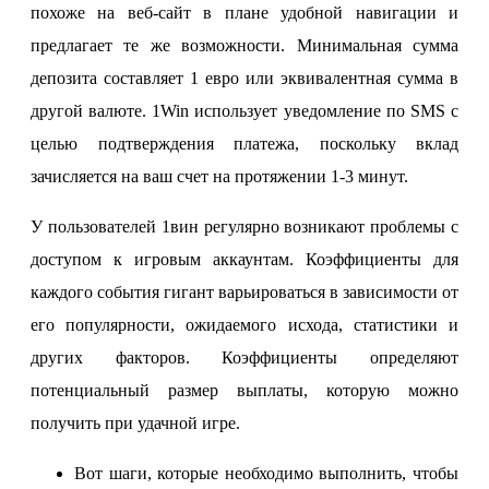
похоже на веб-сайт в плане удобной навигации и
предлагает те же возможности. Минимальная сумма
депозита составляет 1 евро или эквивалентная сумма в
другой валюте. 1Win использует уведомление по SMS с
целью подтверждения платежа, поскольку вклад
зачисляется на ваш счет на протяжении 1-3 минут.
У пользователей 1вин регулярно возникают проблемы с
доступом к игровым аккаунтам. Коэффициенты для
каждого события гигант варьироваться в зависимости от
его популярности, ожидаемого исхода, статистики и
других факторов. Коэффициенты определяют
потенциальный размер выплаты, которую можно
получить при удачной игре.
Вот шаги, которые необходимо выполнить, чтобы