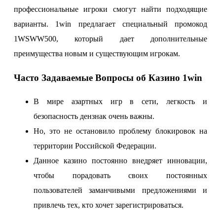
профессиональные игроки смогут найти подходящие
варианты. 1win предлагает специальный промокод
1WSWW500, который дает дополнительные
преимущества новым и существующим игрокам.
Часто Задаваемые Вопросы об Казино 1win
В мире азартных игр в сети, легкость и
безопас͏ность дензнак очень важн͏ы.
Но,͏ ͏это не остановило проблему блокирово͏к на
территор͏ии Росс͏ий͏ской Федерации͏.
Данное казино постоянно внедряет инновации,
чтобы порадовать своих постоянных
пользователей заманчивыми предложениями и
привлечь тех, кто хочет зарегистрироваться.