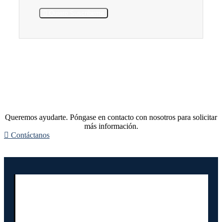
Quiero Suscribirme
¿Necesitas ayuda?
81 2968 0596
Queremos ayudarte. Póngase en contacto con nosotros para solicitar
más información.
Contáctanos