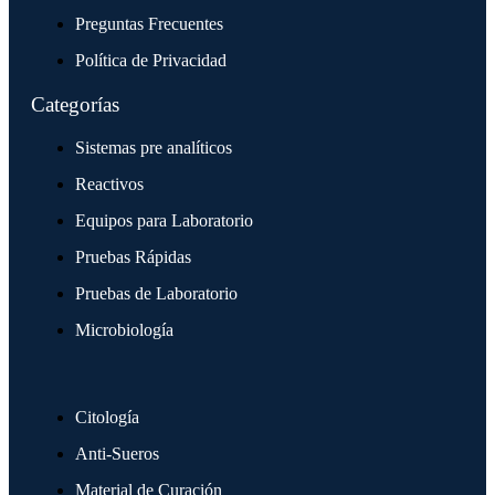
Preguntas Frecuentes
Política de Privacidad
Categorías
Sistemas pre analíticos
Reactivos
Equipos para Laboratorio
Pruebas Rápidas
Pruebas de Laboratorio
Microbiología
Citología
Anti-Sueros
Material de Curación