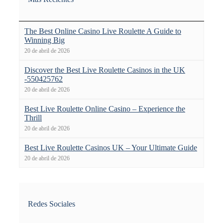
The Best Online Casino Live Roulette A Guide to
Winning Big
20 de abril de 2026
Discover the Best Live Roulette Casinos in the UK
-550425762
20 de abril de 2026
Best Live Roulette Online Casino – Experience the
Thrill
20 de abril de 2026
Best Live Roulette Casinos UK – Your Ultimate Guide
20 de abril de 2026
Redes Sociales