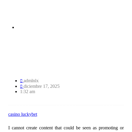
Sin categoría
The Best Online Casino That Pays Real
Money
admlnlx
diciembre 17, 2025
1:32 am
casino luckybet
I cannot create content that could be seen as promoting or