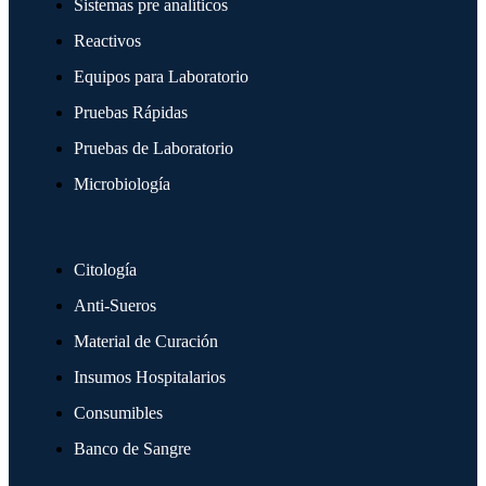
Sistemas pre analíticos
Reactivos
Equipos para Laboratorio
Pruebas Rápidas
Pruebas de Laboratorio
Microbiología
Citología
Anti-Sueros
Material de Curación
Insumos Hospitalarios
Consumibles
Banco de Sangre