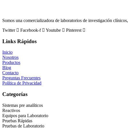
Somos una comercializadora de laboratorios de investigación clínicos, 
Twitter
Facebook-f
Youtube
Pinterest
Links Rápidos
Inicio
Nosotros
Productos
Blog
Contacto
Preguntas Frecuentes
Política de Privacidad
Categorías
Sistemas pre analíticos
Reactivos
Equipos para Laboratorio
Pruebas Rápidas
Pruebas de Laboratorio