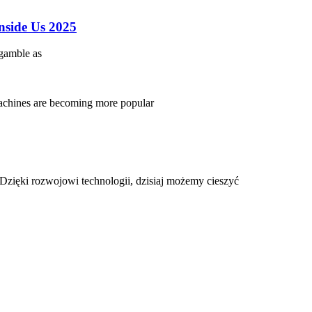
nside Us 2025
 gamble as
machines are becoming more popular
 Dzięki rozwojowi technologii, dzisiaj możemy cieszyć