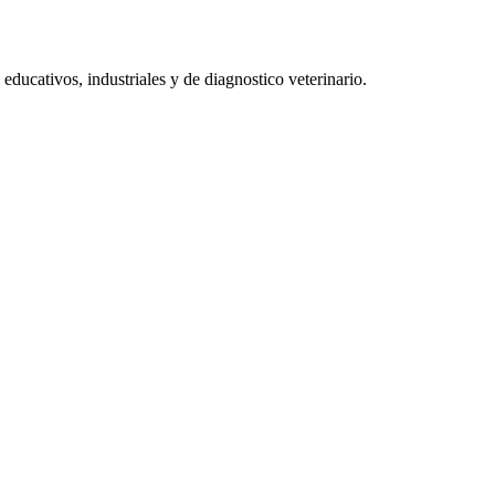
educativos, industriales y de diagnostico veterinario.