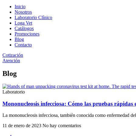
Inicio
Nosotros
Laboratorio Clínico
Loga Vet
Catálogos
Promociones
Blog
Contacto
Cotización
Atención
Blog
Laboratorio
Mononucleosis infecciosa: Cómo las pruebas rápidas es
La mononucleosis infecciosa, también conocida como enfermedad del 
11 de enero de 2023
No hay comentarios