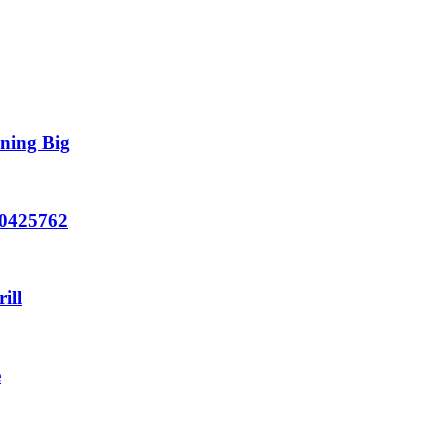
nning Big
550425762
ill
e