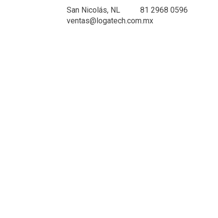
San Nicolás, NL
81 2968 0596
ventas@logatech.com.mx