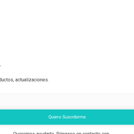
r
uctos, actualizaciones.
Quiero Suscribirme
Queremos ayudarte. Póngase en contacto con