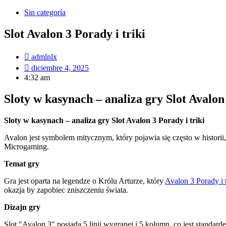
Sin categoría
Slot Avalon 3 Porady i triki
admlnlx
diciembre 4, 2025
4:32 am
Sloty w kasynach – analiza gry Slot Avalon 
Sloty w kasynach – analiza gry Slot Avalon 3 Porady i triki
Avalon jest symbolem mitycznym, który pojawia się często w historii
Microgaming.
Temat gry
Gra jest oparta na legendze o Królu Arturze, który
Avalon 3 Porady i t
okazja by zapobiec zniszczeniu świata.
Dizajn gry
Slot "Avalon 3" posiada 5 linii wygranej i 5 kolumn, co jest stand