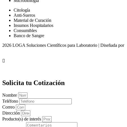
Microbiología
Citología
Anti-Sueros
Material de Curación
Insumos Hospitalarios
Consumibles
Banco de Sangre
2026 LOGA Soluciones Científicos para Laboratorio | Diseñada por
Solicita tu Cotización
Nombre
Teléfono
Correo
Dirección
Producto(s) de interés