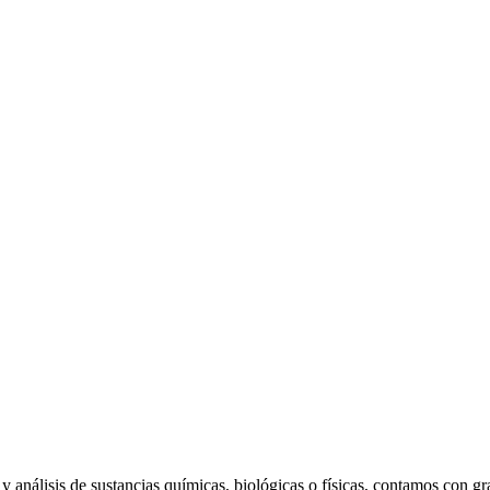
 y análisis de sustancias químicas, biológicas o físicas, contamos con 