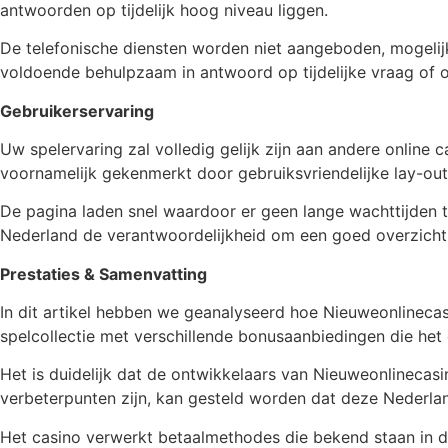
antwoorden op tijdelijk hoog niveau liggen.
De telefonische diensten worden niet aangeboden, mogelijk
voldoende behulpzaam in antwoord op tijdelijke vraag of o
Gebruikerservaring
Uw spelervaring zal volledig gelijk zijn aan andere online
voornamelijk gekenmerkt door gebruiksvriendelijke lay-out
De pagina laden snel waardoor er geen lange wachttijden te 
Nederland de verantwoordelijkheid om een goed overzicht v
Prestaties & Samenvatting
In dit artikel hebben we geanalyseerd hoe Nieuweonlinecasi
spelcollectie met verschillende bonusaanbiedingen die het
Het is duidelijk dat de ontwikkelaars van Nieuweonlinecasin
verbeterpunten zijn, kan gesteld worden dat deze Nederlan
Het casino verwerkt betaalmethodes die bekend staan in de