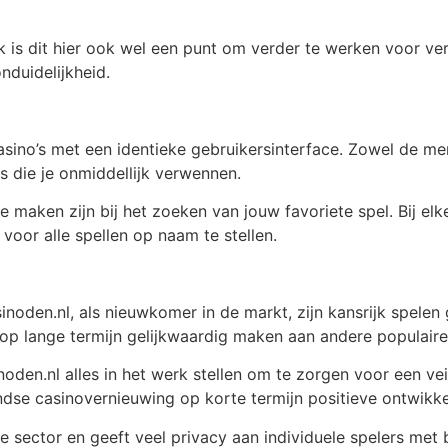
 is dit hier ook wel een punt om verder te werken voor ve
nduidelijkheid.
 casino’s met een identieke gebruikersinterface. Zowel de m
s die je onmiddellijk verwennen.
maken zijn bij het zoeken van jouw favoriete spel. Bij elke
oor alle spellen op naam te stellen.
noden.nl, als nieuwkomer in de markt, zijn kansrijk spelen
 op lange termijn gelijkwaardig maken aan andere populair
oden.nl alles in het werk stellen om te zorgen voor een vei
dse casinovernieuwing op korte termijn positieve ontwikke
 sector en geeft veel privacy aan individuele spelers met