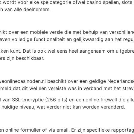
ikt wordt voor elke spelcategorie ofwel casino spellen, sl
n van alle deelnemers.
hikt over een mobiele versie die met behulp van verschill
n volledige functionaliteit en gelijkwaardig aan het regul
kken kunt. Dat is ook wel eens heel aangenaam om uitgebrei
s zijn beschikbaar.
uweonlinecasinoden.nl beschikt over een geldige Nederlandse
meld dat dit wel een vereiste was in verband met het stre
 van SSL-encryptie (256 bits) en een online firewall die a
 huidige niveau, wat verder niet kan worden veranderd.
online formulier of via email. Er zijn specifieke rapportag