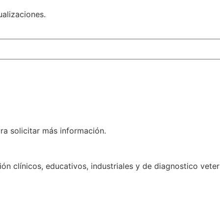
ualizaciones.
a solicitar más información.
 clínicos, educativos, industriales y de diagnostico veteri