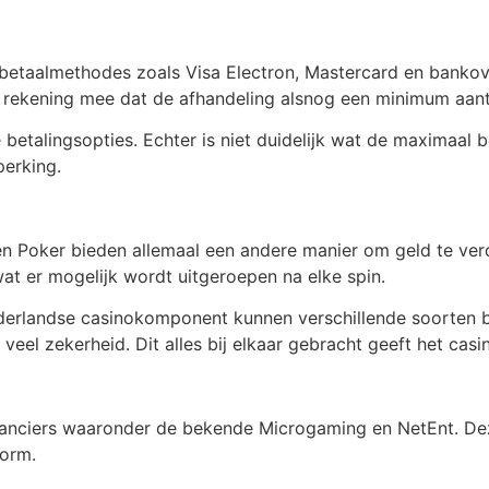
taalmethodes zoals Visa Electron, Mastercard en bankovers
wel rekening mee dat de afhandeling alsnog een minimum aan
etalingsopties. Echter is niet duidelijk wat de maximaal 
perking.
n Poker bieden allemaal een andere manier om geld te verdie
t er mogelijk wordt uitgeroepen na elke spin.
erlandse casinokomponent kunnen verschillende soorten bo
el zekerheid. Dit alles bij elkaar gebracht geeft het casino
anciers waaronder de bekende Microgaming en NetEnt. Deze
form.