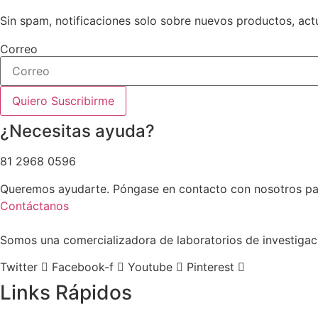
Sin spam, notificaciones solo sobre nuevos productos, act
Correo
Quiero Suscribirme
¿Necesitas ayuda?
81 2968 0596
Queremos ayudarte. Póngase en contacto con nosotros par
Contáctanos
Somos una comercializadora de laboratorios de investigación
Twitter
Facebook-f
Youtube
Pinterest
Links Rápidos