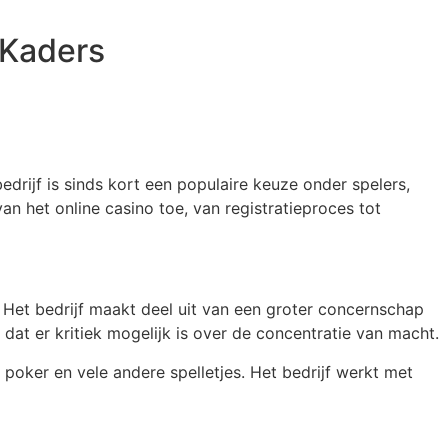
 Kaders
edrijf is sinds kort een populaire keuze onder spelers,
an het online casino toe, van registratieproces tot
 Het bedrijf maakt deel uit van een groter concernschap
dat er kritiek mogelijk is over de concentratie van macht.
poker en vele andere spelletjes. Het bedrijf werkt met