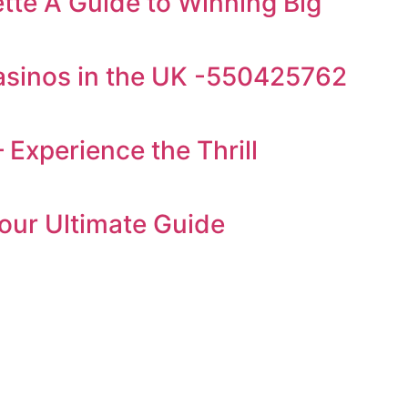
ette A Guide to Winning Big
Casinos in the UK -550425762
 Experience the Thrill
Your Ultimate Guide